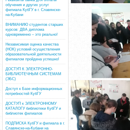
обучения и других услуг
филиала КубГУ в г. Славянске-
на-Кубани
ВНИМАНИЮ студентов старших
курсов: ДВА диплома
одновременно – это реально!
Независимая оценка качества
(НОК) условий осуществления
образовательной деятельности
филиалом пройдена успешно!
ДОСТУП К ЭЛЕКТРОННО-
БИБЛИОТЕЧНЫМ СИСТЕМАМ
(ЭБС)
Доступ к Базе информационных
потребностей КубГУ
ДОСТУП к ЭЛЕКТРОННОМУ
КАТАЛОГУ библиотеки КубГУ и
библиотек филиалов
ПОДПИСКА КубГУ и филиала в г.
Славянске-на-Кубани на