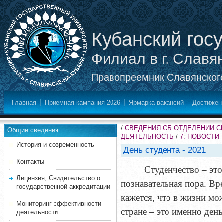
Кубанский гос
Филиал в г. Славя
Правопреемник Славянского
Главная
Приемная кампания 2026
Ярмарка вакансий
Достижен
/
СВЕДЕНИЯ ОБ ОТДЕЛЕНИИ 
Общие сведения
ДЕЯТЕЛЬНОСТЬ
/
7. НОВОСТИ
История и современность
День студента - 2021
Контакты
Студенчество – это
Лицензия, Свидетельство о
познавательная пора. Вр
государственной аккредитации
кажется, что в жизни м
Мониторинг эффективности
стране – это именно день
деятельности