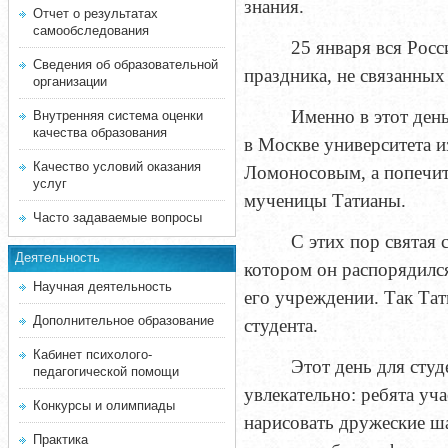
знания.
Отчет о результатах
самообследования
25 января вся Росс
Сведения об образовательной
праздника, не связанных
организации
Именно в этот ден
Внутренняя система оценки
качества образования
в Москве университета 
Качество условий оказания
Ломоносовым, а попечит
услуг
мученицы Татианы.
Часто задаваемые вопросы
С этих пор святая 
Деятельность
котором он распорядился
Научная деятельность
его учреждении. Так Тат
Дополнительное образование
студента.
Кабинет психолого-
Этот день для сту
педагогической помощи
увлекательно: ребята уч
Конкурсы и олимпиады
нарисовать
дружеские ша
Практика