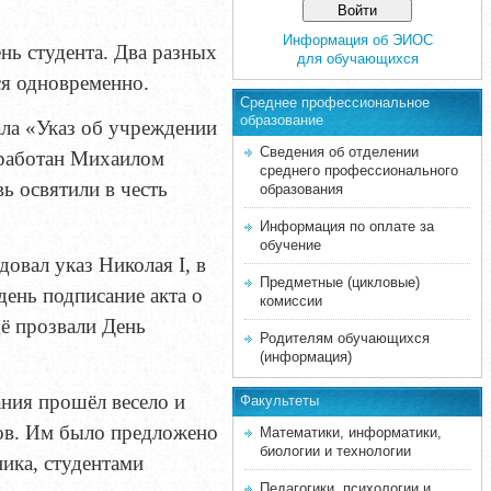
Информация об ЭИОС
нь студента. Два разных
для обучающихся
ся одновременно.
Среднее професcиональное
образование
ала «Указ об учреждении
Сведения об отделении
зработан Михаилом
среднего профессионального
ь освятили в честь
образования
Информация по оплате за
обучение
довал указ Николая I, в
Предметные (цикловые)
день подписание акта о
комиссии
щё прозвали День
Родителям обучающихся
(информация)
ания прошёл весело и
Факультеты
тов. Им было предложено
Математики, информатики,
биологии и технологии
ика, студентами
Педагогики, психологии и