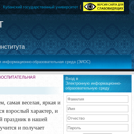
Кубанский государственный университет
т
института
я информационно-образовательная среда (ЭИОС)
-ВОСПИТАТЕЛЬНАЯ
Вход в
Электронную информационно-
образовательную среду
, самая веселая, яркая и
ся взрослый характер, и
й праздник в нашей
 учится и получает