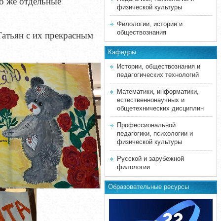
но же отдельные
физической культуры
Филологии, истории и
обществознания
Татьян с их прекрасным
Кафедры
Истории, обществознания и
педагогических технологий
Математики, информатики,
естественнонаучных и
общетехнических дисциплин
Профессиональной
педагогики, психологии и
физической культуры
Русской и зарубежной
филологии
Образовательные ресурсы