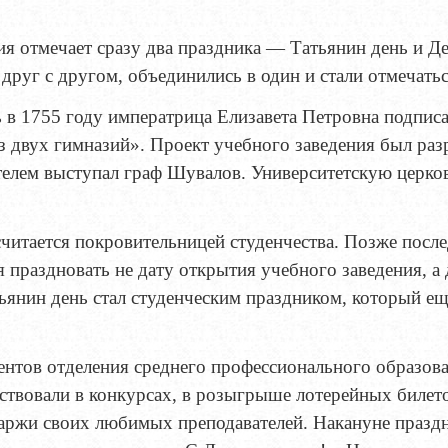
ия отмечает сразу два праздника — Татьянин день и Де
 друг с другом, объединились в один и стали отмечать
ь в 1755 году императрица Елизавета Петровна подпис
из двух гимназий». Проект учебного заведения был ра
елем выступал граф Шувалов. Университетскую церков
считается покровительницей студенчества. Позже после
 праздновать не дату открытия учебного заведения, а 
ьянин день стал студенческим праздником, который е
дентов отделения среднего профессионального образов
аствовали в конкурсах, в розыгрыше лотерейных биле
ржи своих любимых преподавателей. Накануне праздн