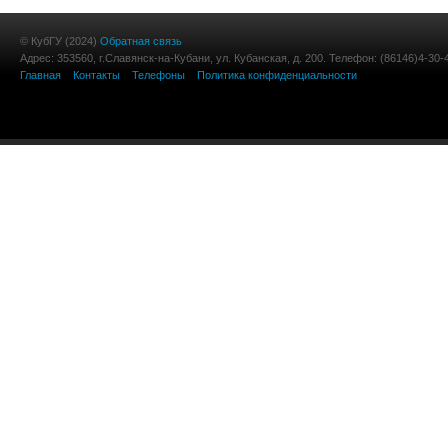
© КубГУ (2024)
Обратная связь
Адрес: 353560, г.Славянск-на-Кубани, ул. Кубанская, д. 200. Телефон: (86146)4-30-
Главная
Контакты
Телефоны
Политика конфиденциальности