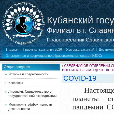
Кубанский гос
Филиал в г. Славя
Правопреемник Славянского
Главная
Приемная кампания 2026
Ярмарка вакансий
Достижен
Электронная информационно-образовательная среда (ЭИОС)
/
СВЕДЕНИЯ ОБ ОТДЕЛЕНИИ 
Общие сведения
ВОСПИТАТЕЛЬНАЯ ДЕЯТЕЛЬН
История и современность
COVID-19
Контакты
Настоящ
Лицензия, Свидетельство о
государственной аккредитации
планеты с
Мониторинг эффективности
пандемии CO
деятельности