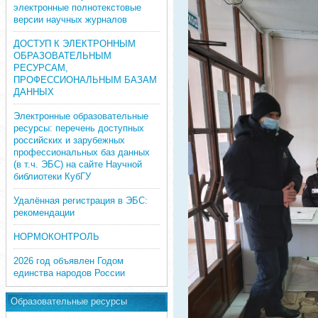
электронные полнотекстовые
версии научных журналов
ДОСТУП К ЭЛЕКТРОННЫМ
ОБРАЗОВАТЕЛЬНЫМ
РЕСУРСАМ,
ПРОФЕССИОНАЛЬНЫМ БАЗАМ
ДАННЫХ
Электронные образовательные
ресурсы: перечень доступных
российских и зарубежных
профессиональных баз данных
(в т.ч. ЭБС) на сайте Научной
библиотеки КубГУ
Удалённая регистрация в ЭБС:
рекомендации
НОРМОКОНТРОЛЬ
2026 год объявлен Годом
единства народов России
Образовательные ресурсы