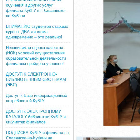
обучения и других услуг
филиала КубГУ в г. Славянске-
на-Кубани
ВНИМАНИЮ студентов старших
курсов: ДВА диплома
одновременно – это реально!
Независимая оценка качества
(НОК) условий осуществления
образовательной деятельности
филиалом пройдена успешно!
ДОСТУП К ЭЛЕКТРОННО-
БИБЛИОТЕЧНЫМ СИСТЕМАМ
(ЭБС)
Доступ к Базе информационных
потребностей КубГУ
ДОСТУП к ЭЛЕКТРОННОМУ
КАТАЛОГУ библиотеки КубГУ и
библиотек филиалов
ПОДПИСКА КубГУ и филиала в г.
Славянске-на-Кубани на