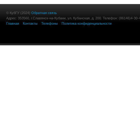
© КубГУ (2024)
Обратная связь
Адрес: 353560, г.Славянск-на-Кубани, ул. Кубанская, д. 200. Телефон: (86146)4-30-
Главная
Контакты
Телефоны
Политика конфиденциальности