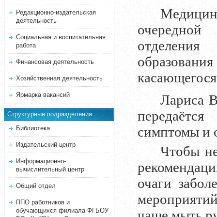
Медицин
Редакционно-издательская
деятельность
очередной
Социальная и воспитательная
отделения
работа
образования
Финансовая деятельность
касающегося 
Хозяйственная деятельность
Ярмарка вакансий
Лариса В
передаётс
Структурные подразделения
симптомы и 
Библиотека
Издательский центр
Чтобы не
Информационно-
рекомендац
вычислительный центр
очаги забол
Общий отдел
мероприяти
ППО работников и
обучающихся филиала ФГБОУ
чаще мыть ру