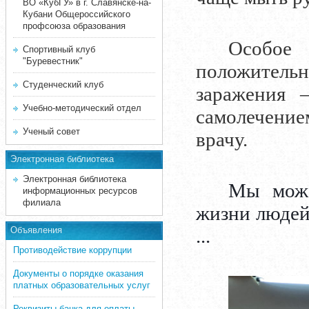
ВО «КубГУ» в г. Славянске-на-
Кубани Общероссийского
профсоюза образования
Особое
Спортивный клуб
"Буревестник"
положител
Студенческий клуб
заражения 
Учебно-методический отдел
самолечение
Ученый совет
врачу.
Электронная библиотека
Электронная библиотека
Мы може
информационных ресурсов
филиала
жизни людей
Объявления
...
Противодействие коррупции
Документы о порядке оказания
платных образовательных услуг
Реквизиты банка для оплаты