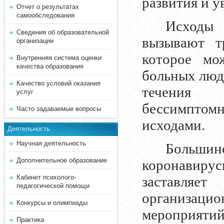
развития и у
Отчет о результатах
самообследования
Исходы
Сведения об образовательной
вызывают т
организации
которое мо
Внутренняя система оценки
качества образования
больных люд
Качество условий оказания
течения 
услуг
бессимпто
Часто задаваемые вопросы
исходами.
Деятельность
Научная деятельность
Большин
Дополнительное образование
коронавир
Кабинет психолого-
заставля
педагогической помощи
организаци
Конкурсы и олимпиады
мероприятий
Практика