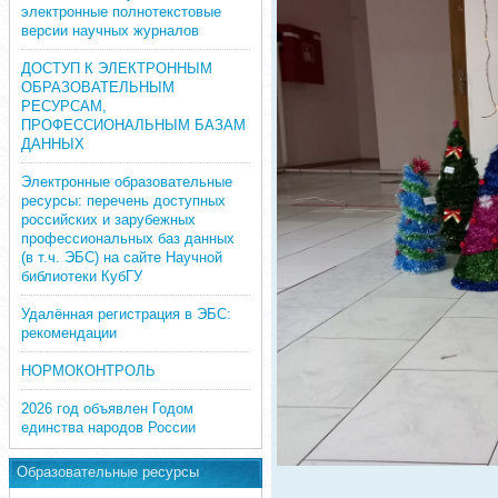
электронные полнотекстовые
версии научных журналов
ДОСТУП К ЭЛЕКТРОННЫМ
ОБРАЗОВАТЕЛЬНЫМ
РЕСУРСАМ,
ПРОФЕССИОНАЛЬНЫМ БАЗАМ
ДАННЫХ
Электронные образовательные
ресурсы: перечень доступных
российских и зарубежных
профессиональных баз данных
(в т.ч. ЭБС) на сайте Научной
библиотеки КубГУ
Удалённая регистрация в ЭБС:
рекомендации
НОРМОКОНТРОЛЬ
2026 год объявлен Годом
единства народов России
Образовательные ресурсы