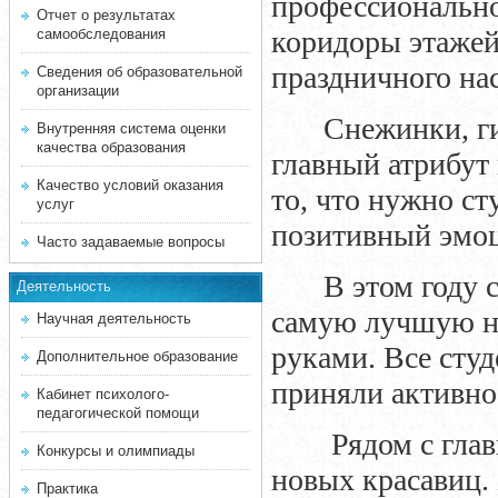
профессионально
Отчет о результатах
коридоры этажей 
самообследования
праздничного на
Сведения об образовательной
организации
Снежинки, г
Внутренняя система оценки
качества образования
главный атрибут
Качество условий оказания
то, что нужно ст
услуг
позитивный эмо
Часто задаваемые вопросы
В этом году 
Деятельность
самую лучшую н
Научная деятельность
руками. Все сту
Дополнительное образование
приняли активное
Кабинет психолого-
педагогической помощи
Рядом с гла
Конкурсы и олимпиады
новых красавиц.
Практика