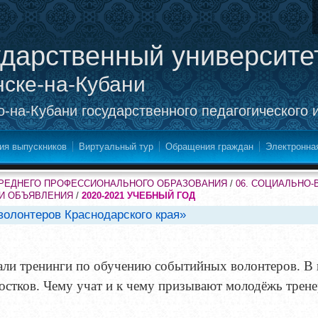
ударственный университе
нске-на-Кубани
-на-Кубани государственного педагогического 
ия выпускников
Виртуальный тур
Обращения граждан
Электронна
СРЕДНЕГО ПРОФЕССИОНАЛЬНОГО ОБРАЗОВАНИЯ
/
06. СОЦИАЛЬНО
 И ОБЪЯВЛЕНИЯ
/
2020-2021 УЧЕБНЫЙ ГОД
олонтеров Краснодарского края»
али тренинги по обучению событийных волонтеров. В
остков. Чему учат и к чему призывают молодёжь трен