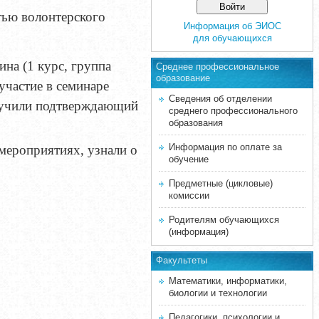
стью волонтерского
Информация об ЭИОС
для обучающихся
на (1 курс, группа
Среднее професcиональное
образование
участие в семинаре
Сведения об отделении
олучили подтверждающий
среднего профессионального
образования
Информация по оплате за
мероприятиях, узнали о
обучение
Предметные (цикловые)
комиссии
Родителям обучающихся
(информация)
Факультеты
Математики, информатики,
биологии и технологии
Педагогики, психологии и