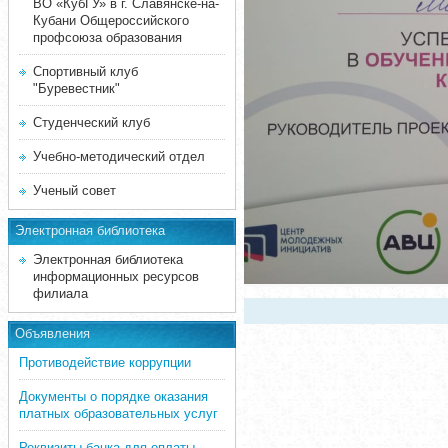
ВО «КубГУ» в г. Славянске-на-
Кубани Общероссийского
профсоюза образования
Спортивный клуб
"Буревестник"
Студенческий клуб
Учебно-методический отдел
Ученый совет
Электронная библиотека
Электронная библиотека
информационных ресурсов
филиала
Объявления
Противодействие коррупции
Документы о порядке оказания
платных образовательных услуг
Реквизиты банка для оплаты