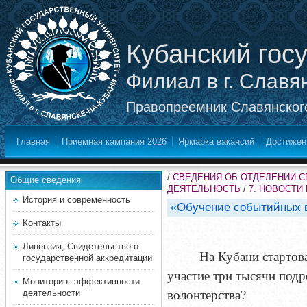
Кубанский гос
Филиал в г. Славя
Правопреемник Славянского
Главная
Приемная кампания 2026
Ярмарка вакансий
Достижен
/
СВЕДЕНИЯ ОБ ОТДЕЛЕНИИ 
Общие сведения
ДЕЯТЕЛЬНОСТЬ
/
7. НОВОСТИ
История и современность
«Обучение событийных в
Контакты
Лицензия, Свидетельство о
На Кубани стартов
государственной аккредитации
участие три тысячи подр
Мониторинг эффективности
деятельности
волонтерства?