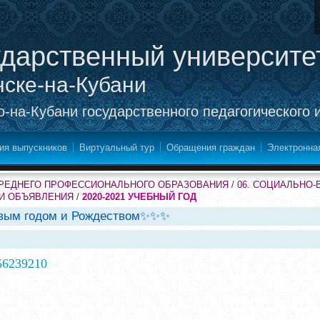
ударственный университе
нске-на-Кубани
-на-Кубани государственного педагогического 
ия выпускников
Виртуальный тур
Обращения граждан
Электронна
СРЕДНЕГО ПРОФЕССИОНАЛЬНОГО ОБРАЗОВАНИЯ
/
06. СОЦИАЛЬНО
 И ОБЪЯВЛЕНИЯ
/
2020-2021 УЧЕБНЫЙ ГОД
вым годом и Рождеством✨✨✨
56239210