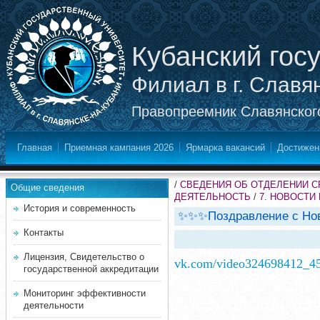
Кубанский гос
Филиал в г. Славя
Правопреемник Славянского
Главная
Приемная кампания 2026
Ярмарка вакансий
Достижен
/
СВЕДЕНИЯ ОБ ОТДЕЛЕНИИ 
Общие сведения
ДЕЯТЕЛЬНОСТЬ
/
7. НОВОСТИ
История и современность
✨✨✨Поздравление с Но
Контакты
Лицензия, Свидетельство о
vk.com/video324698412_4
государственной аккредитации
Мониторинг эффективности
деятельности