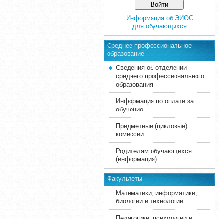
Информация об ЭИОС
для обучающихся
Среднее професcиональное
образование
Сведения об отделении
среднего профессионального
образования
Информация по оплате за
обучение
Предметные (цикловые)
комиссии
Родителям обучающихся
(информация)
Факультеты
Математики, информатики,
биологии и технологии
Педагогики, психологии и