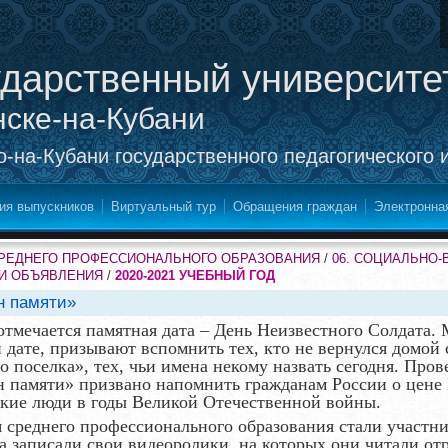
ударственный университе
нске-на-Кубани
-на-Кубани государственного педагогического 
ия выпускников
Виртуальный тур
Обращения граждан
Электронна
СРЕДНЕГО ПРОФЕССИОНАЛЬНОГО ОБРАЗОВАНИЯ
/
06. СОЦИАЛЬНО
 И ОБЪЯВЛЕНИЯ
/
2020-2021 УЧЕБНЫЙ ГОД
н памяти»
 отмечается памятная дата – День Неизвестного Солдата.
дате, призывают вспомнить тех, кто не вернулся домой 
о поселка», тех, чьи имена некому назвать сегодня.
Прове
 памяти» призвано напомнить гражданам России о цене 
ские люди в годы Великой Отечественной войны.
 среднего профессионального образования стали участн
а записали свои видеоролики, на которых они читали от