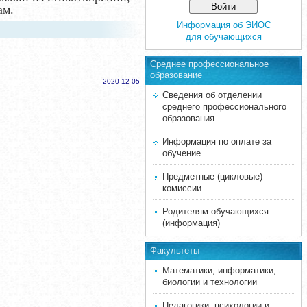
ам.
Информация об ЭИОС
для обучающихся
Среднее професcиональное
образование
2020-12-05
Сведения об отделении
среднего профессионального
образования
Информация по оплате за
обучение
Предметные (цикловые)
комиссии
Родителям обучающихся
(информация)
Факультеты
Математики, информатики,
биологии и технологии
Педагогики, психологии и