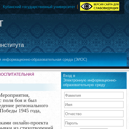
Кубанский государственный университет
т
института
я информационно-образовательная среда (ЭИОС)
-ВОСПИТАТЕЛЬНАЯ
Вход в
Электронную информационно-
образовательную среду
 Мероприятия,
с поля боя и был
дение регионального
Победы 1945 года,
иками онлайн-проекта
рывки из стихотворений,