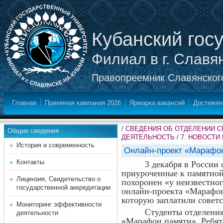
Кубанский гос
Филиал в г. Славя
Правопреемник Славянского
Главная
Приемная кампания 2026
Ярмарка вакансий
Достижен
/
СВЕДЕНИЯ ОБ ОТДЕЛЕНИИ 
Общие сведения
ДЕЯТЕЛЬНОСТЬ
/
7. НОВОСТИ
История и современность
Онлайн-проект «Марафо
Контакты
3 декабря в России
приуроченные к памятной 
Лицензия, Свидетельство о
похоронен «у неизвестног
государственной аккредитации
онлайн-проекта «Марафон
которую заплатили совет
Мониторинг эффективности
Студенты отделения
деятельности
«Марафон памяти». Ребят