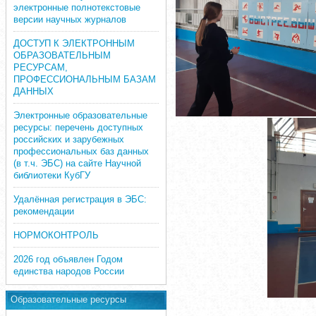
электронные полнотекстовые
версии научных журналов
ДОСТУП К ЭЛЕКТРОННЫМ
ОБРАЗОВАТЕЛЬНЫМ
РЕСУРСАМ,
ПРОФЕССИОНАЛЬНЫМ БАЗАМ
ДАННЫХ
Электронные образовательные
ресурсы: перечень доступных
российских и зарубежных
профессиональных баз данных
(в т.ч. ЭБС) на сайте Научной
библиотеки КубГУ
Удалённая регистрация в ЭБС:
рекомендации
НОРМОКОНТРОЛЬ
2026 год объявлен Годом
единства народов России
Образовательные ресурсы