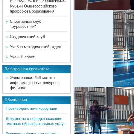
ВО «КубГУ» в г. Славянске-на-
Кубани Общероссийского
профсоюза образования
Спортивный клуб
"Буревестник"
Студенческий клуб
Учебно-методический отдел
Ученый совет
Электронная библиотека
Электронная библиотека
информационных ресурсов
филиала
Объявления
Противодействие коррупции
Документы о порядке оказания
платных образовательных услуг
Реквизиты банка для оплаты