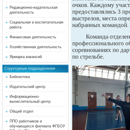
очков. Каждому учас
Редакционно-издательская
предоставлялись 3 пр
деятельность
выстрелов, места опр
Социальная и воспитательная
набранных командой.
работа
Команда отделен
Финансовая деятельность
профессионального об
Хозяйственная деятельность
соревнованиях по дар
по стрельбе.
Ярмарка вакансий
Структурные подразделения
Библиотека
Издательский центр
Информационно-
вычислительный центр
Общий отдел
ППО работников и
обучающихся филиала ФГБОУ