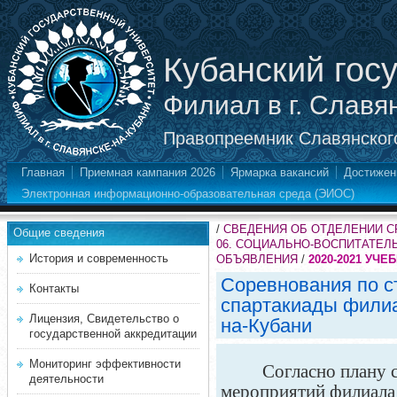
Кубанский гос
Филиал в г. Славя
Правопреемник Славянского
Главная
Приемная кампания 2026
Ярмарка вакансий
Достижен
Электронная информационно-образовательная среда (ЭИОС)
/
СВЕДЕНИЯ ОБ ОТДЕЛЕНИИ 
Общие сведения
06. СОЦИАЛЬНО-ВОСПИТАТЕЛ
История и современность
ОБЪЯВЛЕНИЯ
/
2020-2021 УЧЕ
Соревнования по ст
Контакты
спартакиады филиа
Лицензия, Свидетельство о
на-Кубани
государственной аккредитации
Мониторинг эффективности
Согласно плану 
деятельности
мероприятий филиала 