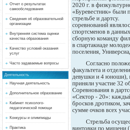
2020 г. в физкультур
Отчет о результатах
самообследования
«Буревестник» были 
стрельбе и дартсу. 
Сведения об образовательной
организации
соревнований являло
спортсменов в данных
Внутренняя система оценки
сборную команду фил
качества образования
в спартакиаде молоде
Качество условий оказания
поселения, Универси
услуг
Согласно полож
Часто задаваемые вопросы
факультета и отделени
Деятельность
девушки и 4 юноши), 
приняли участие 32 
Научная деятельность
Соревнования в дартс
Дополнительное образование
«Сектор - 20»: кажды
бросков дротиком, за
Кабинет психолого-
педагогической помощи
сумме очков всех уча
Конкурсы и олимпиады
Стрельба осущес
винтовки по мишени (
Практика