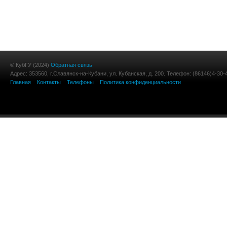
© КубГУ (2024)
Обратная связь
Адрес: 353560, г.Славянск-на-Кубани, ул. Кубанская, д. 200. Телефон: (86146)4-30-
Главная
Контакты
Телефоны
Политика конфиденциальности