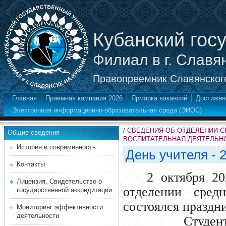
Кубанский гос
Филиал в г. Славя
Правопреемник Славянского
Главная
Приемная кампания 2026
Ярмарка вакансий
Достижен
Электронная информационно-образовательная среда (ЭИОС)
/
СВЕДЕНИЯ ОБ ОТДЕЛЕНИИ 
Общие сведения
ВОСПИТАТЕЛЬНАЯ ДЕЯТЕЛЬН
История и современность
День учителя - 
Контакты
2 октября 20
Лицензия, Свидетельство о
отделении средн
государственной аккредитации
состоялся праздн
Мониторинг эффективности
деятельности
Студенты отд