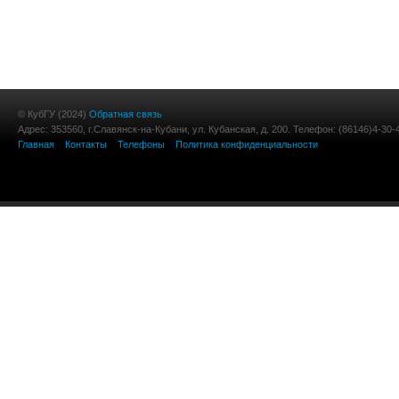
© КубГУ (2024)
Обратная связь
Адрес: 353560, г.Славянск-на-Кубани, ул. Кубанская, д. 200. Телефон: (86146)4-30-
Главная
Контакты
Телефоны
Политика конфиденциальности