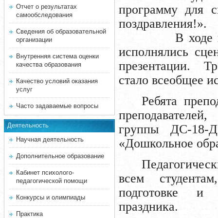
программу для с
Отчет о результатах
самообследования
поздравления!».
Сведения об образовательной
В ходе концер
организации
исполнялись сце
Внутренняя система оценки
презентации. Т
качества образования
стало всеобщее и
Качество условий оказания
услуг
Ребята препо
Часто задаваемые вопросы
преподавателей,
Деятельность
группы ДС-18-Д
Научная деятельность
«Дошкольное обр
Дополнительное образование
Педагогическ
Кабинет психолого-
всем студента
педагогической помощи
подготовке и 
Конкурсы и олимпиады
праздника.
Практика