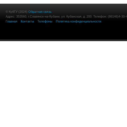
© КубГУ (2024)
Обратная связь
Адрес: 353560, г.Славянск-на-Кубани, ул. Кубанская, д. 200. Телефон: (86146)4-30-
Главная
Контакты
Телефоны
Политика конфиденциальности