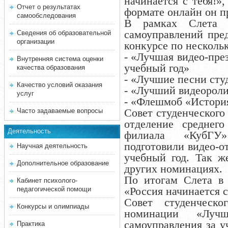
начинается с тебя!
»
,
Отчет о результатах
формате онлайн он п
самообследования
В рамках Слета 
самоуправлений пред
Сведения об образовательной
организации
конкурсе по несколь
-
«
Лучшая видео-през
Внутренняя система оценки
учебный год
»
качества образования
- «Лучшие песни сту
Качество условий оказания
- «Лучший видеороли
услуг
- «Флешмоб «История 
Совет студенческого
Часто задаваемые вопросы
отделение среднего
Деятельность
филиала
«
КубГУ
»
подготовили видео-о
Научная деятельность
учебный год. Так ж
Дополнительное образование
других номинациях.
По итогам Слета 
Кабинет психолого-
«Россия начинается с
педагогической помощи
Совет студенческо
Конкурсы и олимпиады
номинации
«
Лучш
самоуправления за у
Практика