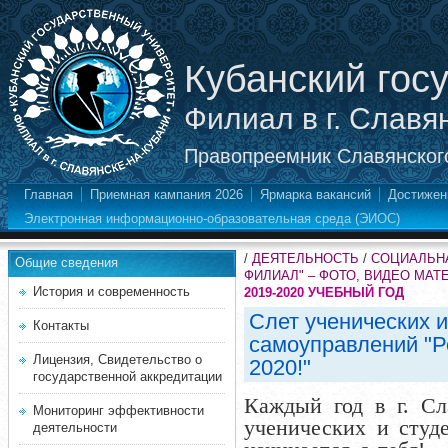
Кубанский гос
Филиал в г. Славя
Правопреемник Славянского
Главная
Приемная кампания 2026
Ярмарка вакансий
Достижен
Электронная информационно-образовательная среда (ЭИОС)
/
ДЕЯТЕЛЬНОСТЬ
/
СОЦИАЛЬНА
Общие сведения
ФИЛИАЛ" – ФОТО, ВИДЕО МА
История и современность
2019-2020 УЧЕБНЫЙ ГОД
Слет ученических и
Контакты
самоуправлений "Р
Лицензия, Свидетельство о
2020!"
государственной аккредитации
Каждый год в г. Сл
Мониторинг эффективности
ученических и студ
деятельности