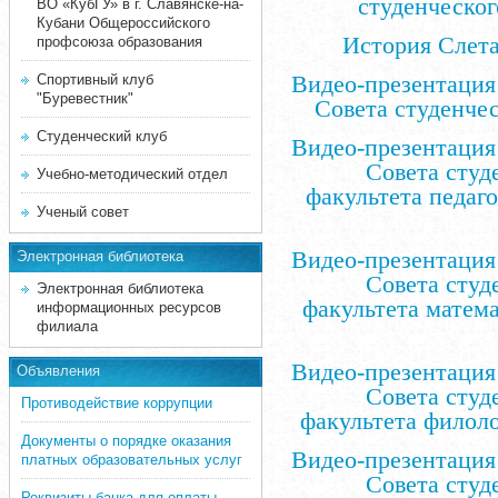
студенческо
ВО «КубГУ» в г. Славянске-на-
Кубани Общероссийского
История Слета
профсоюза образования
Видео-презентация 
Спортивный клуб
"Буревестник"
Совета студенче
Студенческий клуб
Видео-презентация 
Совета студ
Учебно-методический отдел
факультета педаг
Ученый совет
Видео-презентация 
Электронная библиотека
Совета студ
Электронная библиотека
факультета матем
информационных ресурсов
филиала
Видео-презентация 
Объявления
Совета студ
Противодействие коррупции
факультета филол
Документы о порядке оказания
Видео-презентация 
платных образовательных услуг
Совета студ
Реквизиты банка для оплаты