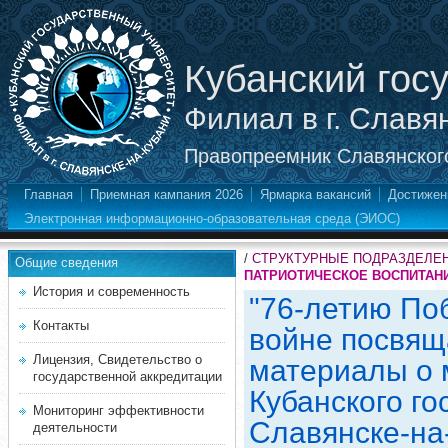
Кубанский гос
Филиал в г. Славя
Правопреемник Славянского
Главная
Приемная кампания 2026
Ярмарка вакансий
Достижен
Электронная информационно-образовательная среда (ЭИОС)
/
СТРУКТУРНЫЕ ПОДРАЗДЕЛЕ
Общие сведения
ПАТРИОТИЧЕСКОЕ ВОСПИТАН
История и современность
"76-летию По
Контакты
войне посвяща
Лицензия, Свидетельство о
материалы о 
государственной аккредитации
Кубанского го
Мониторинг эффективности
Славянске-на
деятельности