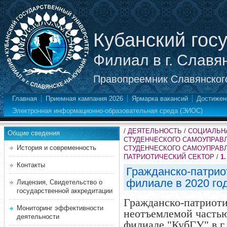
Кубанский гос
Филиал в г. Славя
Правопреемник Славянского
Главная
Приемная кампания 2026
Ярмарка вакансий
Достижен
Электронная информационно-образовательная среда (ЭИОС)
/
ДЕЯТЕЛЬНОСТЬ
/
СОЦИАЛЬНА
Общие сведения
СТУДЕНЧЕСКОГО САМОУПРАВ
История и современность
СТУДЕНЧЕСКОГО САМОУПРАВ
ПАТРИОТИЧЕСКИЙ СЕКТОР
/
1
Контакты
Гражданско-патрио
филиале в 2020 го
Лицензия, Свидетельство о
государственной аккредитации
Гражданско-патриоти
Мониторинг эффективности
неотъемлемой частью
деятельности
филиале "КубГУ" в г.