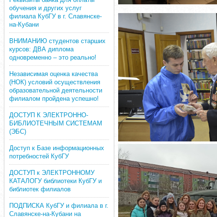
обучения и других услуг
филиала КубГУ в г. Славянске-
на-Кубани
ВНИМАНИЮ студентов старших
курсов: ДВА диплома
одновременно – это реально!
Независимая оценка качества
(НОК) условий осуществления
образовательной деятельности
филиалом пройдена успешно!
ДОСТУП К ЭЛЕКТРОННО-
БИБЛИОТЕЧНЫМ СИСТЕМАМ
(ЭБС)
Доступ к Базе информационных
потребностей КубГУ
ДОСТУП к ЭЛЕКТРОННОМУ
КАТАЛОГУ библиотеки КубГУ и
библиотек филиалов
ПОДПИСКА КубГУ и филиала в г.
Славянске-на-Кубани на