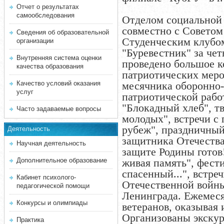
Отчет о результатах
самообследования
Отделом социальной 
совместно с Советом
Сведения об образовательной
Студенческим клубо
организации
"Буревестник" за чет
Внутренняя система оценки
проведено большое к
качества образования
патриотических меро
Качество условий оказания
месячника оборонно-
услуг
патриотической рабо
"Блокадный хлеб", т
Часто задаваемые вопросы
молодых", встречи с
рубеж", праздничны
Деятельность
защитника Отечества
Научная деятельность
защите Родины готов
Дополнительное образование
живая память", фест
спасенный...", встре
Кабинет психолого-
Отечественной войны
педагогической помощи
Ленинграда. Ежемес
Конкурсы и олимпиады
ветеранов, оказывая
Организованы экскурс
Практика