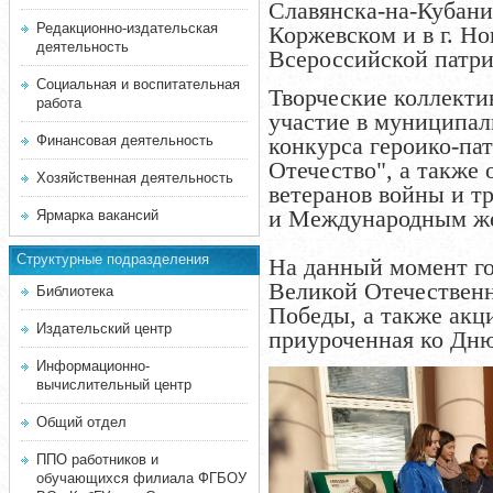
Славянска-на-Кубани
Редакционно-издательская
Коржевском и в г. Н
деятельность
Всероссийской патри
Социальная и воспитательная
Творческие коллекти
работа
участие в муниципал
Финансовая деятельность
конкурса героико-па
Отечество", а также
Хозяйственная деятельность
ветеранов войны и т
и Международным ж
Ярмарка вакансий
Структурные подразделения
На данный момент го
Великой Отечественн
Библиотека
Победы, а также акц
Издательский центр
приуроченная ко Дн
Информационно-
вычислительный центр
Общий отдел
ППО работников и
обучающихся филиала ФГБОУ