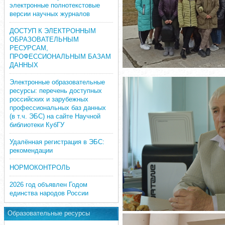
электронные полнотекстовые
версии научных журналов
ДОСТУП К ЭЛЕКТРОННЫМ
ОБРАЗОВАТЕЛЬНЫМ
РЕСУРСАМ,
ПРОФЕССИОНАЛЬНЫМ БАЗАМ
ДАННЫХ
Электронные образовательные
ресурсы: перечень доступных
российских и зарубежных
профессиональных баз данных
(в т.ч. ЭБС) на сайте Научной
библиотеки КубГУ
Удалённая регистрация в ЭБС:
рекомендации
НОРМОКОНТРОЛЬ
2026 год объявлен Годом
единства народов России
Образовательные ресурсы