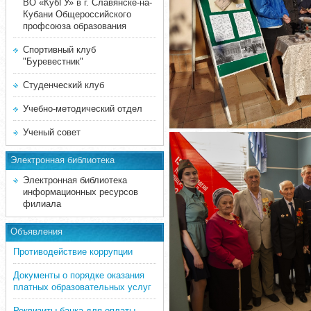
ВО «КубГУ» в г. Славянске-на-
Кубани Общероссийского
профсоюза образования
Спортивный клуб
"Буревестник"
Студенческий клуб
Учебно-методический отдел
Ученый совет
Электронная библиотека
Электронная библиотека
информационных ресурсов
филиала
Объявления
Противодействие коррупции
Документы о порядке оказания
платных образовательных услуг
Реквизиты банка для оплаты