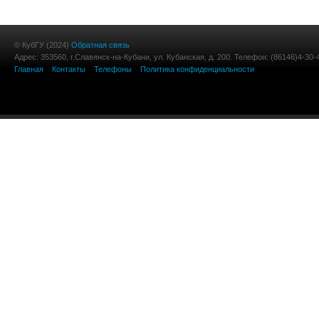
© КубГУ (2024)
Обратная связь
Адрес: 353560, г.Славянск-на-Кубани, ул. Кубанская, д. 200. Телефон: (86146)4-30-
Главная
Контакты
Телефоны
Политика конфиденциальности