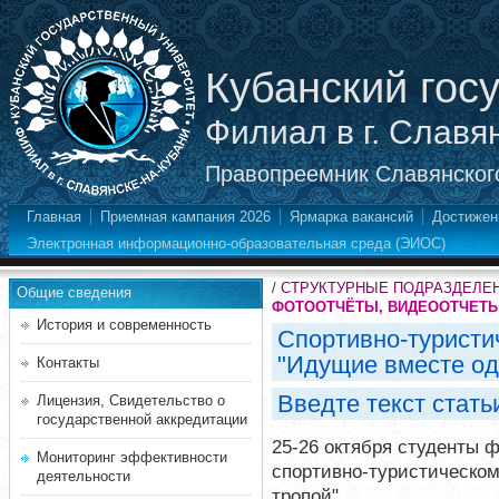
Кубанский гос
Филиал в г. Славя
Правопреемник Славянского
Главная
Приемная кампания 2026
Ярмарка вакансий
Достижен
Электронная информационно-образовательная среда (ЭИОС)
/
СТРУКТУРНЫЕ ПОДРАЗДЕЛЕ
Общие сведения
ФОТООТЧЁТЫ, ВИДЕООТЧЕТ
История и современность
Спортивно-туристи
"Идущие вместе одн
Контакты
Введте текст стать
Лицензия, Свидетельство о
государственной аккредитации
25-26 октября студенты 
Мониторинг эффективности
спортивно-туристическо
деятельности
тропой"