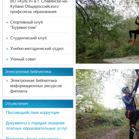
ВО «КубГУ» в г. Славянске-на-
Кубани Общероссийского
профсоюза образования
Спортивный клуб
"Буревестник"
Студенческий клуб
Учебно-методический отдел
Ученый совет
Электронная библиотека
Электронная библиотека
информационных ресурсов
филиала
Объявления
Противодействие коррупции
Документы о порядке оказания
платных образовательных услуг
Реквизиты банка для оплаты