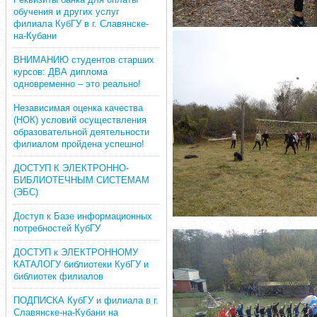
обучения и других услуг
филиала КубГУ в г. Славянске-
на-Кубани
ВНИМАНИЮ студентов старших
курсов: ДВА диплома
одновременно – это реально!
Независимая оценка качества
(НОК) условий осуществления
образовательной деятельности
филиалом пройдена успешно!
ДОСТУП К ЭЛЕКТРОННО-
БИБЛИОТЕЧНЫМ СИСТЕМАМ
(ЭБС)
Доступ к Базе информационных
потребностей КубГУ
ДОСТУП к ЭЛЕКТРОННОМУ
КАТАЛОГУ библиотеки КубГУ и
библиотек филиалов
ПОДПИСКА КубГУ и филиала в г.
Славянске-на-Кубани на