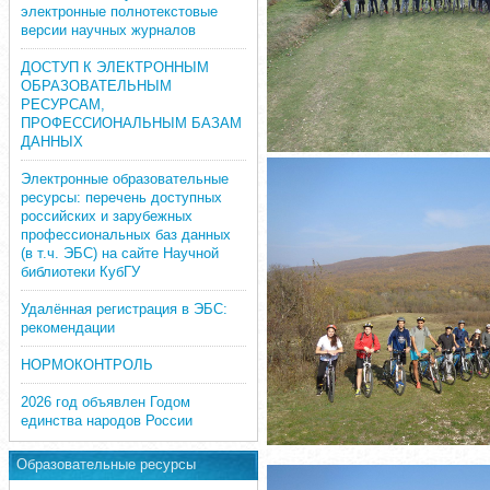
электронные полнотекстовые
версии научных журналов
ДОСТУП К ЭЛЕКТРОННЫМ
ОБРАЗОВАТЕЛЬНЫМ
РЕСУРСАМ,
ПРОФЕССИОНАЛЬНЫМ БАЗАМ
ДАННЫХ
Электронные образовательные
ресурсы: перечень доступных
российских и зарубежных
профессиональных баз данных
(в т.ч. ЭБС) на сайте Научной
библиотеки КубГУ
Удалённая регистрация в ЭБС:
рекомендации
НОРМОКОНТРОЛЬ
2026 год объявлен Годом
единства народов России
Образовательные ресурсы