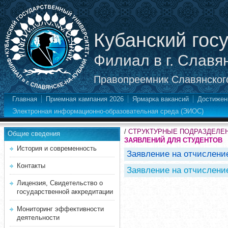
Кубанский гос
Филиал в г. Славя
Правопреемник Славянского
Главная
Приемная кампания 2026
Ярмарка вакансий
Достижен
Электронная информационно-образовательная среда (ЭИОС)
/
СТРУКТУРНЫЕ ПОДРАЗДЕЛЕ
Общие сведения
ЗАЯВЛЕНИЙ ДЛЯ СТУДЕНТОВ
История и современность
Заявление на отчислени
Контакты
Заявление на отчислени
Лицензия, Свидетельство о
государственной аккредитации
Мониторинг эффективности
деятельности