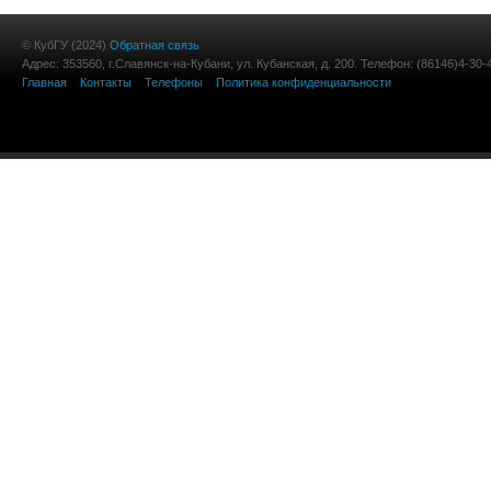
© КубГУ (2024)
Обратная связь
Адрес: 353560, г.Славянск-на-Кубани, ул. Кубанская, д. 200. Телефон: (86146)4-30-
Главная
Контакты
Телефоны
Политика конфиденциальности