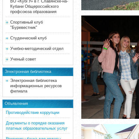
ВО «КубГУ» в г. Славянске-на-
Кубани Общероссийского
профсоюза образования
Спортивный клуб
"Буревестник"
Студенческий клуб
Учебно-методический отдел
Ученый совет
Электронная библиотека
Электронная библиотека
информационных ресурсов
филиала
Объявления
Противодействие коррупции
Документы о порядке оказания
платных образовательных услуг
Реквизиты банка для оплаты