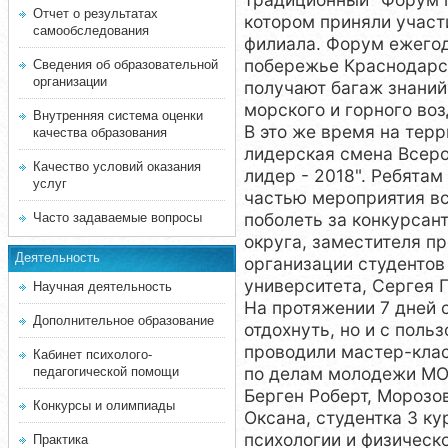
Отчет о результатах
котором приняли участ
самообследования
филиала. Форум ежего
побережье Краснодарск
Сведения об образовательной
организации
получают багаж знаний
морского и горного во
Внутренняя система оценки
В это же время на тер
качества образования
лидерская смена Всеро
Качество условий оказания
лидер - 2018". Ребята
услуг
частью мероприятия вс
поболеть за конкурсан
Часто задаваемые вопросы
округа, заместителя п
Деятельность
организации студентов
университета, Сергея 
Научная деятельность
На протяжении 7 дней 
Дополнительное образование
отдохнуть, но и с поль
проводили мастер-кла
Кабинет психолого-
по делам молодежи МО 
педагогической помощи
Берген Роберт, Морозо
Конкурсы и олимпиады
Оксана, студентка 3 ку
психологии и физическ
Практика