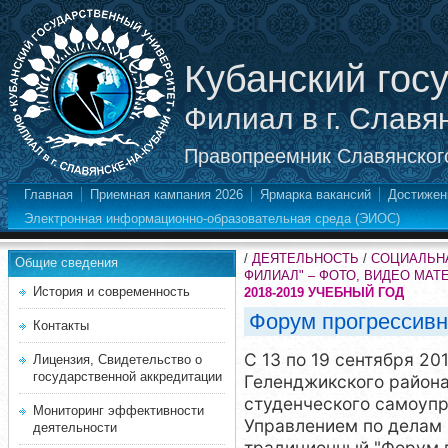
Кубанский гос
Филиал в г. Славя
Правопреемник Славянского
Главная
Приемная кампания 2026
Ярмарка вакансий
Достижен
Электронная информационно-образовательная среда (ЭИОС)
/
ДЕЯТЕЛЬНОСТЬ
/
СОЦИАЛЬНА
Общие сведения
ФИЛИАЛ" – ФОТО, ВИДЕО МА
История и современность
2018-2019 УЧЕБНЫЙ ГОД
Форум прогрессивн
Контакты
С 13 по 19 сентября 20
Лицензия, Свидетельство о
государственной аккредитации
Геленджикского района
студенческого самоупр
Мониторинг эффективности
Управлением по делам
деятельности
традиционный "Форум п