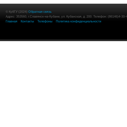
© КубГУ (2024)
Обратная связь
Адрес: 353560, г.Славянск-на-Кубани, ул. Кубанская, д. 200. Телефон: (86146)4-30-
Главная
Контакты
Телефоны
Политика конфиденциальности