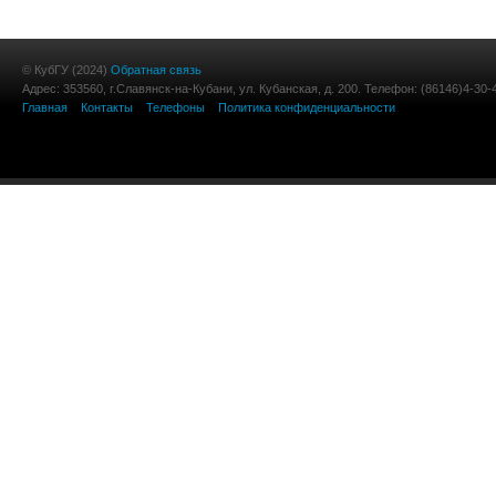
© КубГУ (2024)
Обратная связь
Адрес: 353560, г.Славянск-на-Кубани, ул. Кубанская, д. 200. Телефон: (86146)4-30-
Главная
Контакты
Телефоны
Политика конфиденциальности