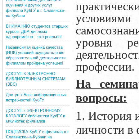
практиче
обучения и других услуг
филиала КубГУ в г. Славянске-
условиям
на-Кубани
самосознан
ВНИМАНИЮ студентов старших
курсов: ДВА диплома
одновременно – это реально!
уровня ре
Независимая оценка качества
деятельнос
(НОК) условий осуществления
образовательной деятельности
профессии.
филиалом пройдена успешно!
ДОСТУП К ЭЛЕКТРОННО-
БИБЛИОТЕЧНЫМ СИСТЕМАМ
На семина
(ЭБС)
вопросы:
Доступ к Базе информационных
потребностей КубГУ
ДОСТУП к ЭЛЕКТРОННОМУ
1. История 
КАТАЛОГУ библиотеки КубГУ и
библиотек филиалов
личности в 
ПОДПИСКА КубГУ и филиала в г.
Славянске-на-Кубани на