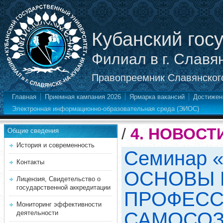
Кубанский гос
Филиал в г. Славя
Правопреемник Славянского
Главная
Приемная кампания 2026
Ярмарка вакансий
Достижен
Электронная информационно-образовательная среда (ЭИОС)
/
4. НОВОСТ
Общие сведения
История и современность
Семинар
Контакты
ОСНОВЫ 
Лицензия, Свидетельство о
государственной аккредитации
ПРОФЕСС
Мониторинг эффективности
САМОСОЗ
деятельности