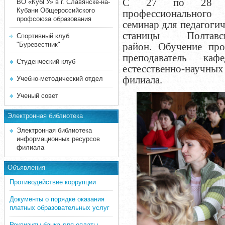
С 27 по 28 мар
ВО «КубГУ» в г. Славянске-на-
Кубани Общероссийского
профессионального
профсоюза образования
семинар для педагоги
станицы Полтав
Спортивный клуб
"Буревестник"
район.
Обучение про
преподаватель каф
Студенческий клуб
естесственно-научн
филиала.
Учебно-методический отдел
Ученый совет
Электронная библиотека
Электронная библиотека
информационных ресурсов
филиала
Объявления
Противодействие коррупции
Документы о порядке оказания
платных образовательных услуг
Реквизиты банка для оплаты