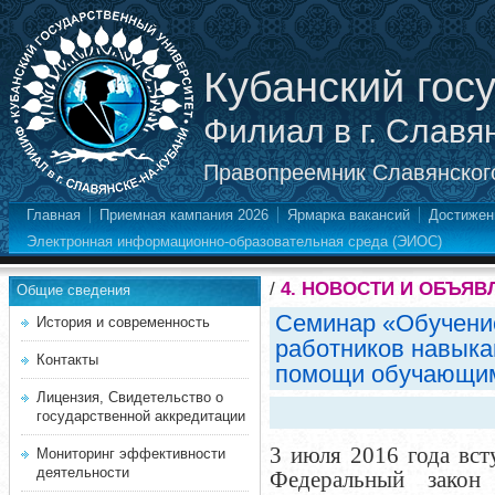
Кубанский гос
Филиал в г. Славя
Правопреемник Славянского
Главная
Приемная кампания 2026
Ярмарка вакансий
Достижен
Электронная информационно-образовательная среда (ЭИОС)
/
4. НОВОСТИ И ОБЪЯВ
Общие сведения
Семинар «Обучение
История и современность
работников навыка
Контакты
помощи обучающи
Лицензия, Свидетельство о
государственной аккредитации
3 июля 2016 года вст
Мониторинг эффективности
деятельности
Федеральный зако