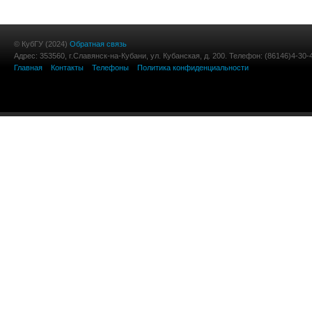
© КубГУ (2024)
Обратная связь
Адрес: 353560, г.Славянск-на-Кубани, ул. Кубанская, д. 200. Телефон: (86146)4-30-
Главная
Контакты
Телефоны
Политика конфиденциальности