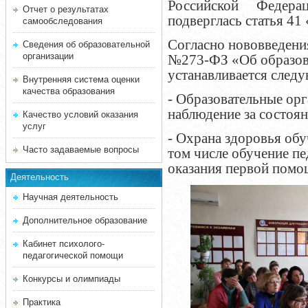
Российской Федера
Отчет о результатах
подверглась статья 4
самообследования
Согласно нововведени
Сведения об образовательной
организации
№273-ФЗ «Об образов
устанавливается след
Внутренняя система оценки
качества образования
- Образовательные ор
наблюдение за состоя
Качество условий оказания
услуг
- Охрана здоровья обу
Часто задаваемые вопросы
том числе обучение п
оказания первой помо
Деятельность
Научная деятельность
Дополнительное образование
Кабинет психолого-
педагогической помощи
Конкурсы и олимпиады
Практика