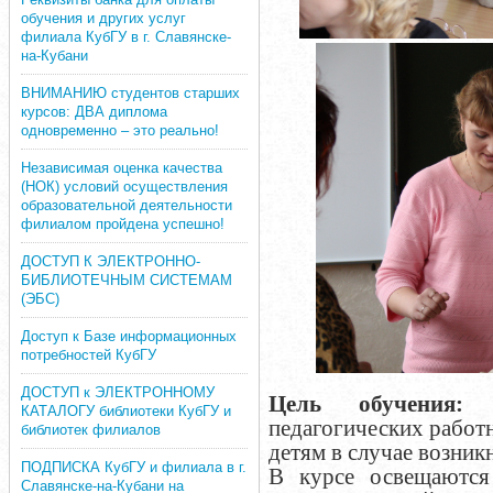
обучения и других услуг
филиала КубГУ в г. Славянске-
на-Кубани
ВНИМАНИЮ студентов старших
курсов: ДВА диплома
одновременно – это реально!
Независимая оценка качества
(НОК) условий осуществления
образовательной деятельности
филиалом пройдена успешно!
ДОСТУП К ЭЛЕКТРОННО-
БИБЛИОТЕЧНЫМ СИСТЕМАМ
(ЭБС)
Доступ к Базе информационных
потребностей КубГУ
ДОСТУП к ЭЛЕКТРОННОМУ
Цель обучения:
по
КАТАЛОГУ библиотеки КубГУ и
педагогических работ
библиотек филиалов
детям в случае возни
ПОДПИСКА КубГУ и филиала в г.
В курсе освещаются 
Славянске-на-Кубани на