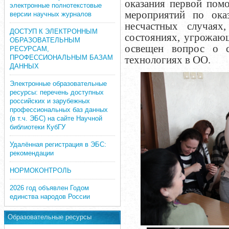
оказания первой помо
электронные полнотекстовые
мероприятий по ок
версии научных журналов
несчастных случаях
ДОСТУП К ЭЛЕКТРОННЫМ
состояниях, угрожаю
ОБРАЗОВАТЕЛЬНЫМ
освещен вопрос о 
РЕСУРСАМ,
ПРОФЕССИОНАЛЬНЫМ БАЗАМ
технологиях в ОО.
ДАННЫХ
Электронные образовательные
ресурсы: перечень доступных
российских и зарубежных
профессиональных баз данных
(в т.ч. ЭБС) на сайте Научной
библиотеки КубГУ
Удалённая регистрация в ЭБС:
рекомендации
НОРМОКОНТРОЛЬ
2026 год объявлен Годом
единства народов России
Образовательные ресурсы