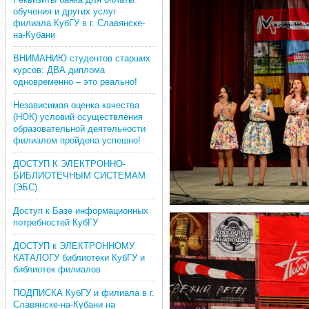
обучения и других услуг
филиала КубГУ в г. Славянске-
на-Кубани
ВНИМАНИЮ студентов старших
курсов: ДВА диплома
одновременно – это реально!
Независимая оценка качества
(НОК) условий осуществления
образовательной деятельности
филиалом пройдена успешно!
ДОСТУП К ЭЛЕКТРОННО-
БИБЛИОТЕЧНЫМ СИСТЕМАМ
(ЭБС)
Доступ к Базе информационных
потребностей КубГУ
ДОСТУП к ЭЛЕКТРОННОМУ
КАТАЛОГУ библиотеки КубГУ и
библиотек филиалов
ПОДПИСКА КубГУ и филиала в г.
Славянске-на-Кубани на