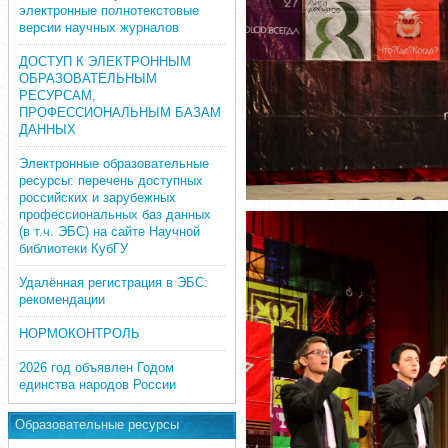
электронные полнотекстовые
версии научных журналов
ДОСТУП К ЭЛЕКТРОННЫМ
ОБРАЗОВАТЕЛЬНЫМ
РЕСУРСАМ,
ПРОФЕССИОНАЛЬНЫМ БАЗАМ
ДАННЫХ
Электронные образовательные
ресурсы: перечень доступных
российских и зарубежных
профессиональных баз данных
(в т.ч. ЭБС) на сайте Научной
библиотеки КубГУ
Удалённая регистрация в ЭБС:
рекомендации
НОРМОКОНТРОЛЬ
2026 год объявлен Годом
единства народов России
Образовательные ресурсы