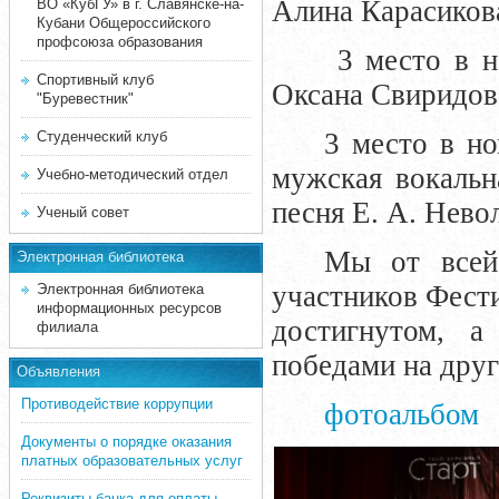
Алина Карасиков
ВО «КубГУ» в г. Славянске-на-
Кубани Общероссийского
профсоюза образования
3 место в 
Спортивный клуб
Оксана Свиридова
"Буревестник"
3 место в н
Студенческий клуб
мужская вокальн
Учебно-методический отдел
песня Е. А. Нево
Ученый совет
Мы от всей
Электронная библиотека
участников Фести
Электронная библиотека
информационных ресурсов
достигнутом, а
филиала
победами на друг
Объявления
Противодействие коррупции
фотоальбом
Документы о порядке оказания
платных образовательных услуг
Реквизиты банка для оплаты