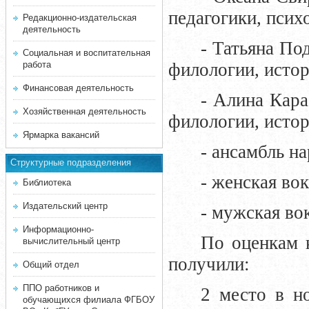
педагогики, псих
Редакционно-издательская
деятельность
- Татьяна По
Социальная и воспитательная
работа
филологии, истор
Финансовая деятельность
- Алина Кара
Хозяйственная деятельность
филологии, истор
Ярмарка вакансий
- ансамбль н
Структурные подразделения
- женская во
Библиотека
Издательский центр
- мужская во
Информационно-
По оценкам 
вычислительный центр
получили:
Общий отдел
ППО работников и
2 место в н
обучающихся филиала ФГБОУ