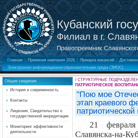
Кубанский гос
Филиал в г. Славя
Правопреемник Славянского
Главная
Приемная кампания 2026
Ярмарка вакансий
Достижен
Электронная информационно-образовательная среда (ЭИОС)
/
СТРУКТУРНЫЕ ПОДРАЗДЕЛЕ
Общие сведения
ПАТРИОТИЧЕСКОЕ ВОСПИТАН
История и современность
"Пою мое Отече
Контакты
этап краевого ф
патриотической
Лицензия, Свидетельство о
государственной аккредитации
21 февраля
Мониторинг эффективности
деятельности
Славянска-на-Ку