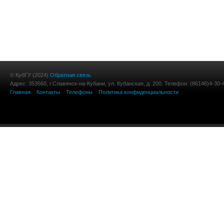
© КубГУ (2024)
Обратная связь
Адрес: 353560, г.Славянск-на-Кубани, ул. Кубанская, д. 200. Телефон: (86146)4-30-
Главная
Контакты
Телефоны
Политика конфиденциальности