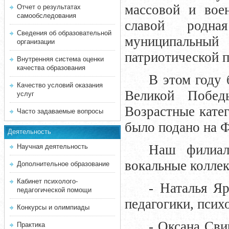
массовой и воен
Отчет о результатах
самообследования
славой родна
Сведения об образовательной
муниципальный 
организации
патриотической 
Внутренняя система оценки
качества образования
В этом году
Качество условий оказания
Великой Побе
услуг
Возрастные катег
Часто задаваемые вопросы
было подано на Ф
Деятельность
Наш филиал
Научная деятельность
вокальные колле
Дополнительное образование
Кабинет психолого-
- Наталья Яр
педагогической помощи
педагогики, псих
Конкурсы и олимпиады
- Оксана Сви
Практика