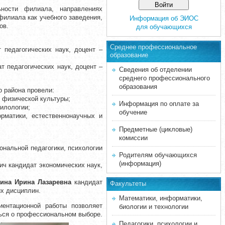
ности филиала, направлениях
филиала как учебного заведения,
Информация об ЭИОС
ов.
для обучающихся
Среднее професcиональное
 педагогических наук, доцент –
образование
т педагогических наук, доцент –
Сведения об отделении
среднего профессионального
образования
о района провели:
 физической культуры;
Информация по оплате за
илологии;
обучение
рматики, естественнонаучных и
Предметные (цикловые)
комиссии
ональной педагогики, психологии
Родителям обучающихся
(информация)
ич кандидат экономических наук,
ина Ирина Лазаревна
кандидат
Факультеты
их дисциплин.
Математики, информатики,
ентационной работы позволяет
биологии и технологии
ться о профессиональном выборе.
Педагогики, психологии и