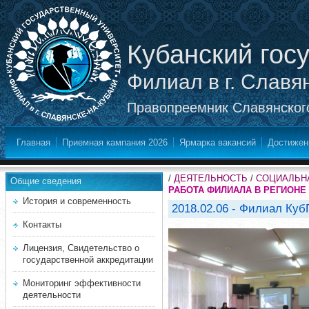
Кубанский гос
Филиал в г. Славя
Правопреемник Славянского
Главная
Приемная кампания 2026
Ярмарка вакансий
Достижен
/
ДЕЯТЕЛЬНОСТЬ
/
СОЦИАЛЬНА
Общие сведения
РАБОТА ФИЛИАЛА В РЕГИОНЕ
История и современность
2018.02.06 - Филиал Куб
Контакты
Лицензия, Свидетельство о
государственной аккредитации
Мониторинг эффективности
деятельности