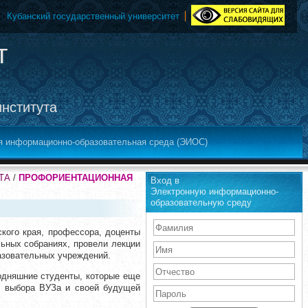
Кубанский государственный университет
т
института
я информационно-образовательная среда (ЭИОС)
ТА
/
ПРОФОРИЕНТАЦИОННАЯ
Вход в
Электронную информационно-
образовательную среду
кого края, профессора, доценты
ьных собраниях, провели лекции
азовательных учреждений.
одняшние студенты, которые еще
е выбора ВУЗа и своей будущей