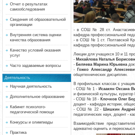
Отчет о результатах
самообследования
Сведения об образовательной
организации
- в СОШ № 28 ст. Анастасиев
Внутренняя система оценки
кафедра профессиональной педаг
качества образования
- в СОШ № 1 ст. Полтавской Кр
кафедра профессиональной педаг
Качество условий оказания
Лекции для учащихся 10 и 11 пр
услуг
-
Михайлова Наталья Борисов
-
Беляева Марина Юрьевна
док
Часто задаваемые вопросы
-
Гожко Александр Алексееви
общетехнических дисциплин.
Деятельность
В профильных классах с учащими
Научная деятельность
- СОШ № 1 -
Исаакян Оксана В
и физической культуры, куратор
Дополнительное образование
- СОШ № 18 -
Клочков Олег Бо
доцент - кафедра истории, общес
Кабинет психолого-
- СОШ № 22 -
Шишкин Андрей
педагогической помощи
педагогических наук, доцент - 
Конкурсы и олимпиады
Взаимодействие представител
адекватно оценить и переосмысл
Практика