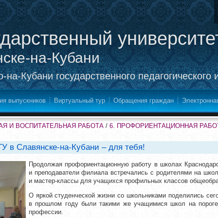
ударственный университе
нске-на-Кубани
-на-Кубани государственного педагогического 
ия выпускников
Виртуальный тур
Обращения граждан
Электронна
Я И ВОСПИТАТЕЛЬНАЯ РАБОТА
/
6. ПРОФОРИЕНТАЦИОННАЯ РАБО
ГУ в Славянске-на-Кубани – для тебя!
Продолжая профориентационную работу в школах Краснодарс
и преподаватели филиала встречались с родителями на школ
и мастер-классы для учащихся профильных классов общеобр
О яркой студенческой жизни со школьниками поделились сег
в прошлом году были такими же учащимися школ на порог
профессии.