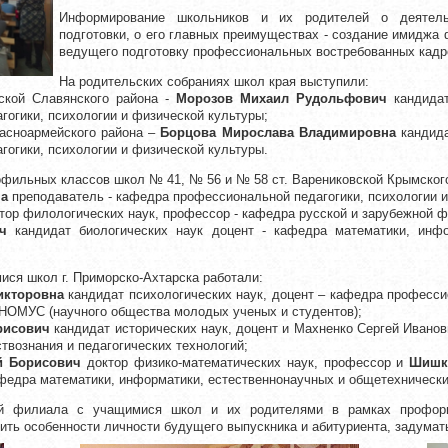
Информирование школьников и их родителей о деятель
подготовки, о его главных преимуществах - создание имиджа 
ведущего подготовку профессиональных востребованных кадр
На родительских собраниях школ края выступили:
ской Славянского района -
Морозов Михаил Рудольфович
кандидат
огики, психологии и физической культуры;
асноармейского района –
Борцова Мирослава Владимировна
кандида
огики, психологии и физической культуры.
офильных классов школ № 41, № 56 и № 58 ст. Варениковской Крымског
на
преподаватель - кафедра профессиональной педагогики, психологии и
тор филологических наук, профессор - кафедра русской и зарубежной ф
ч
кандидат биологических наук доцент - кафедра математики, инфо
ся школ г. Приморско-Ахтарска работали:
икторовна
кандидат психологических наук, доцент – кафедра професси
 НОМУС (научного общества молодых ученых и студентов);
рисович
кандидат исторических наук, доцент и Махненко Сергей Иванов
твознания и педагогических технологий;
 Борисович
доктор физико-математических наук, профессор и
Шишк
кафедра математики, информатики, естественнонаучных и общетехническ
ей филиала с учащимися школ и их родителями в рамках профори
ить особенности личности будущего выпускника и абитуриента, задума