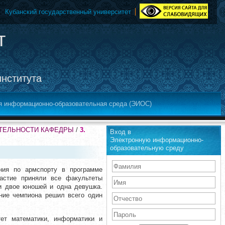
Кубанский государственный университет
т
института
я информационно-образовательная среда (ЭИОС)
ЯТЕЛЬНОСТИ КАФЕДРЫ
/
3.
Вход в
Электронную информационно-
образовательную среду
ния по армспорту в программе
частие приняли все факультеты
и двое юношей и одна девушка.
ание чемпиона решил всего один
ет математики, информатики и