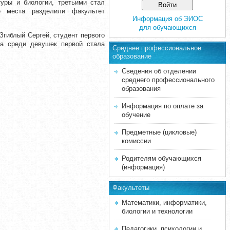
уры и биологии, третьими стал
ое места разделили факультет
Информация об ЭИОС
для обучающихся
гиблый Сергей, студент первого
 а среди девушек первой стала
Среднее професcиональное
образование
Сведения об отделении
среднего профессионального
образования
Информация по оплате за
обучение
Предметные (цикловые)
комиссии
Родителям обучающихся
(информация)
Факультеты
Математики, информатики,
биологии и технологии
Педагогики, психологии и