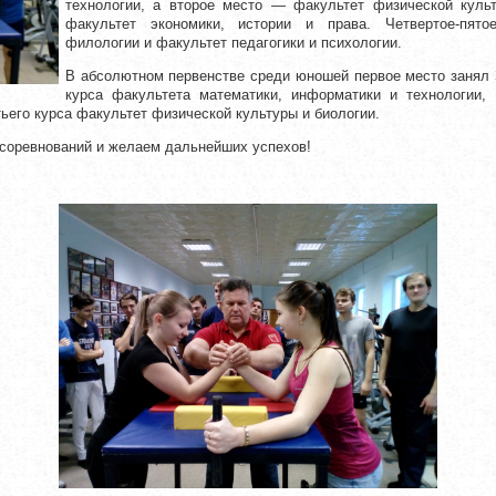
технологии, а второе место — факультет физической культ
факультет экономики, истории и права. Четвертое-пят
филологии и факультет педагогики и психологии.
В абсолютном первенстве среди юношей первое место занял З
курса факультета математики, информатики и технологии,
тьего курса факультет физической культуры и биологии.
 соревнований и желаем дальнейших успехов!