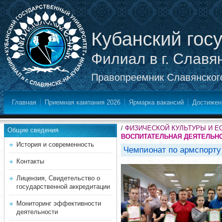
Кубанский гос
Филиал в г. Славя
Правопреемник Славянского
Главная
Приемная кампания 2026
Ярмарка вакансий
Достижен
/
ФИЗИЧЕСКОЙ КУЛЬТУРЫ И Е
Общие сведения
ВОСПИТАТЕЛЬНАЯ ДЕЯТЕЛЬН
История и современность
Чемпионат по армспорту
Контакты
Лицензия, Свидетельство о
государственной аккредитации
Мониторинг эффективности
деятельности