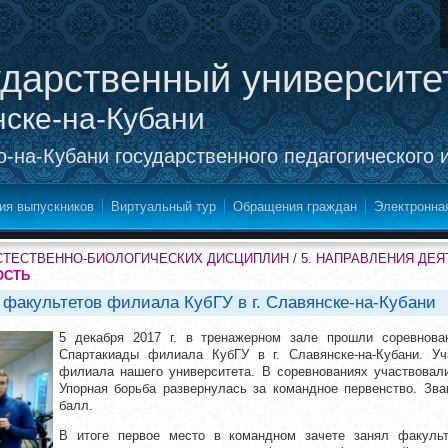
ударственный университе
нске-на-Кубани
-на-Кубани государственного педагогического 
ия выпускников
Виртуальный тур
Обращения граждан
Электронна
СТЕСТВЕННО-БИОЛОГИЧЕСКИХ ДИСЦИПЛИН
/
5. НАПРАВЛЕНИЯ ДЕ
ОСТЬ
 факультетов филиала КубГУ в г. Славянске-на-Кубани
5 декабря 2017 г. в тренажерном зале прошли соревнова
Спартакиады филиала КубГУ в г. Славянске-на-Кубани. У
филиала нашего университета. В соревнованиях участвовал
Упорная борьба развернулась за командное первенство. Зв
балл.
В итоге первое место в командном зачете занял факульт