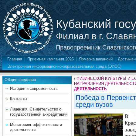
Кубанский гос
Филиал в г. Славя
Правопреемник Славянского
Главная
Приемная кампания 2026
Ярмарка вакансий
Достижен
Электронная информационно-образовательная среда (ЭИОС)
/
ФИЗИЧЕСКОЙ КУЛЬТУРЫ И Е
Общие сведения
НАПРАВЛЕНИЯ ДЕЯТЕЛЬНОСТ
История и современность
ДЕЯТЕЛЬНОСТЬ
Победа в Первенст
Контакты
среди вузов
Лицензия, Свидетельство о
государственной аккредитации
В к
Крас
Мониторинг эффективности
заве
деятельности