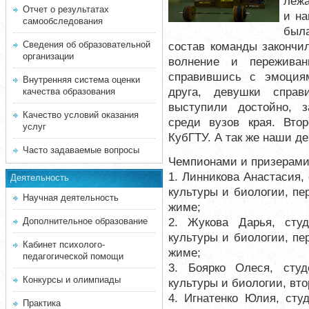
лежа
Отчет о результатах
и на
самообследования
была
Сведения об образовательной
состав команды закончи
организации
волнение и переживан
справившись с эмоция
Внутренняя система оценки
друга, девушки спра
качества образования
выступили достойно, 
Качество условий оказания
среди вузов края. Вто
услуг
КубГТУ. А так же наши д
Часто задаваемые вопросы
Чемпионами и призерами
1. Линникова Анастасия,
Деятельность
культуры и биологии, пе
Научная деятельность
жиме;
2. Жукова Дарья, студ
Дополнительное образование
культуры и биологии, пе
Кабинет психолого-
жиме;
педагогической помощи
3. Боярко Олеся, студ
Конкурсы и олимпиады
культуры и биологии, вто
4. Игнатенко Юлия, сту
Практика