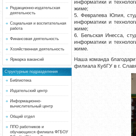
информатики и технологи
Редакционно-издательская
жиме;
деятельность
5. Февралева Юлия, сту
информатики и технологи
Социальная и воспитательная
жиме;
работа
6. Бельская Инесса, сту
Финансовая деятельность
информатики и технологи
жиме.
Хозяйственная деятельность
Наша команда благодарит
Ярмарка вакансий
филиала КубГУ в г. Слав
Структурные подразделения
Библиотека
Издательский центр
Информационно-
вычислительный центр
Общий отдел
ППО работников и
обучающихся филиала ФГБОУ