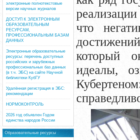
электронные полнотекстовые
версии научных журналов
реализации
ДОСТУП К ЭЛЕКТРОННЫМ
что негат
ОБРАЗОВАТЕЛЬНЫМ
РЕСУРСАМ,
ПРОФЕССИОНАЛЬНЫМ БАЗАМ
достижени
ДАННЫХ
Электронные образовательные
который о
ресурсы: перечень доступных
российских и зарубежных
идеалы, о
профессиональных баз данных
(в т.ч. ЭБС) на сайте Научной
библиотеки КубГУ
Кубертено
Удалённая регистрация в ЭБС:
справедливо
рекомендации
НОРМОКОНТРОЛЬ
2026 год объявлен Годом
единства народов России
Образовательные ресурсы