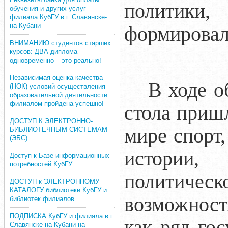
политики,
обучения и других услуг
филиала КубГУ в г. Славянске-
на-Кубани
формировал
ВНИМАНИЮ студентов старших
курсов: ДВА диплома
одновременно – это реально!
Независимая оценка качества
В ходе о
(НОК) условий осуществления
образовательной деятельности
филиалом пройдена успешно!
стола приш
ДОСТУП К ЭЛЕКТРОННО-
мире спорт
БИБЛИОТЕЧНЫМ СИСТЕМАМ
(ЭБС)
истории,
Доступ к Базе информационных
потребностей КубГУ
политичес
ДОСТУП к ЭЛЕКТРОННОМУ
КАТАЛОГУ библиотеки КубГУ и
возможност
библиотек филиалов
ПОДПИСКА КубГУ и филиала в г.
как ряд го
Славянске-на-Кубани на