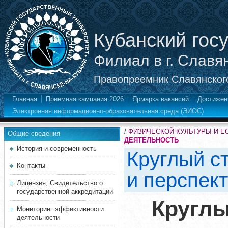
Кубанский гос
Филиал в г. Славя
Правопреемник Славянского
Главная
Приемная кампания 2026
Ярмарка вакансий
Достижен
Электронная информационно-образовательная среда (ЭИОС)
/
ФИЗИЧЕСКОЙ КУЛЬТУРЫ И Е
Общие сведения
ДЕЯТЕЛЬНОСТЬ
История и современность
Круглый с
Контакты
и перспек
Лицензия, Свидетельство о
государственной аккредитации
Круглы
Мониторинг эффективности
деятельности