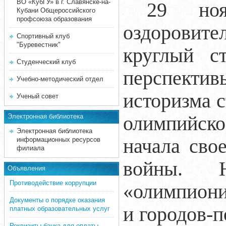
ВО «КубГУ» в г. Славянске-на-
29 ноя
Кубани Общероссийского
профсоюза образования
оздоровит
Спортивный клуб
"Буревестник"
круглый с
Студенческий клуб
перспектив
Учебно-методический отдел
историзма 
Ученый совет
олимпийско
Электронная библиотека
Электронная библиотека
начала сво
информационных ресурсов
филиала
войны. 
Объявления
Противодействие коррупции
«олимпиони
Документы о порядке оказания
и городов-
платных образовательных услуг
Реквизиты банка для оплаты