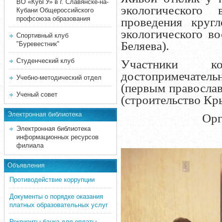
ВО «КубГУ» в г. Славянске-на-
экологического
Кубани Общероссийского
профсоюза образования
проведения круг
экологического в
Спортивный клуб
Беляева).
"Буревестник"
Студенческий клуб
Участники к
достопримечате
Учебно-методический отдел
(первым правосла
Ученый совет
(строительство Кр
Электронная библиотека
Орг
Электронная библиотека
информационных ресурсов
филиала
Объявления
Противодействие коррупции
Документы о порядке оказания
платных образовательных услуг
Реквизиты банка для оплаты