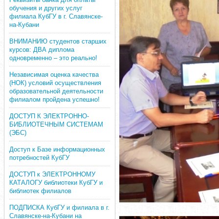
обучения и других услуг
филиала КубГУ в г. Славянске-
на-Кубани
ВНИМАНИЮ студентов старших
курсов: ДВА диплома
одновременно – это реально!
Независимая оценка качества
(НОК) условий осуществления
образовательной деятельности
филиалом пройдена успешно!
ДОСТУП К ЭЛЕКТРОННО-
БИБЛИОТЕЧНЫМ СИСТЕМАМ
(ЭБС)
Доступ к Базе информационных
потребностей КубГУ
ДОСТУП к ЭЛЕКТРОННОМУ
КАТАЛОГУ библиотеки КубГУ и
библиотек филиалов
ПОДПИСКА КубГУ и филиала в г.
Славянске-на-Кубани на