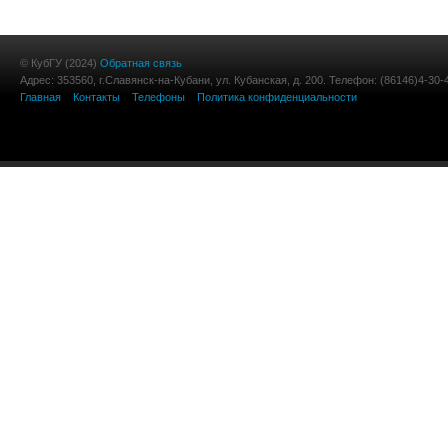
© КубГУ (2024)
Обратная связь
Адрес: 353560, г.Славянск-на-Кубани, ул. Кубанская, д. 200. Телефон: (86146)4-30-
Главная
Контакты
Телефоны
Политика конфиденциальности