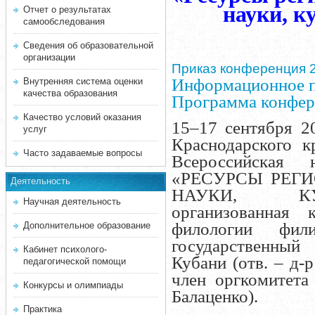
науки, к
Отчет о результатах
самообследования
Сведения об образовательной
организации
Приказ конференция 
Информационное 
Внутренняя система оценки
качества образования
Программа конфер
Качество условий оказания
15–17 сентября 20
услуг
Краснодарского 
Часто задаваемые вопросы
Всероссийская н
«РЕСУРСЫ РЕГ
Деятельность
НАУКИ, КУЛ
Научная деятельность
организованная
филологии
фил
Дополнительное образование
государственный
Кабинет психолого-
Кубани
(
отв. – д-
педагогической помощи
член оргкомитета 
Конкурсы и олимпиады
Балаценко).
Практика