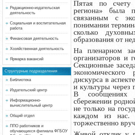
Пятая по счету
Редакционно-издательская
региона» была п
деятельность
связанным с эк
Социальная и воспитательная
понимании термина
работа
сколько духовн
образования от не
Финансовая деятельность
Хозяйственная деятельность
На пленарном за
организаторов и г
Ярмарка вакансий
Секционные засед
экономического 
Структурные подразделения
дискурса в аспект
Библиотека
и культуры через 
Издательский центр
В сообщениях 
сбережении родной
Информационно-
вычислительный центр
не только на госу
каждом из нас.
Общий отдел
торжественно вру
ППО работников и
обучающихся филиала ФГБОУ
Живой отклик у 