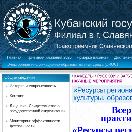
Кубанский гос
Филиал в г. Славя
Правопреемник Славянского
Главная
Приемная кампания 2026
Ярмарка вакансий
Достижен
Электронная информационно-образовательная среда (ЭИОС)
/
КАФЕДРЫ
/
РУССКОЙ И ЗАР
Общие сведения
НАУЧНЫЕ МЕРОПРИЯТИЯ
История и современность
«Ресурсы региона
Контакты
культуры, образо
Лицензия, Свидетельство о
Всер
государственной аккредитации
практи
Мониторинг эффективности
деятельности
«Ресурсы рег