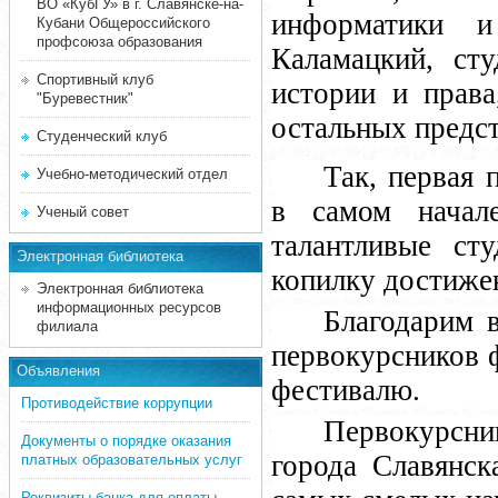
ВО «КубГУ» в г. Славянске-на-
информатики 
Кубани Общероссийского
профсоюза образования
Каламацкий, сту
Спортивный клуб
истории и прав
"Буревестник"
остальных предс
Студенческий клуб
Так, первая 
Учебно-методический отдел
в самом начал
Ученый совет
талантливые ст
Электронная библиотека
копилку достижен
Электронная библиотека
информационных ресурсов
Благодарим в
филиала
первокурсников 
Объявления
фестивалю.
Противодействие коррупции
Первокурсн
Документы о порядке оказания
города Славянск
платных образовательных услуг
Реквизиты банка для оплаты