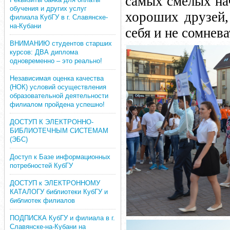
самых смелых нач
обучения и других услуг
хороших друзей,
филиала КубГУ в г. Славянске-
на-Кубани
себя и не сомнева
ВНИМАНИЮ студентов старших
курсов: ДВА диплома
одновременно – это реально!
Независимая оценка качества
(НОК) условий осуществления
образовательной деятельности
филиалом пройдена успешно!
ДОСТУП К ЭЛЕКТРОННО-
БИБЛИОТЕЧНЫМ СИСТЕМАМ
(ЭБС)
Доступ к Базе информационных
потребностей КубГУ
ДОСТУП к ЭЛЕКТРОННОМУ
КАТАЛОГУ библиотеки КубГУ и
библиотек филиалов
ПОДПИСКА КубГУ и филиала в г.
Славянске-на-Кубани на