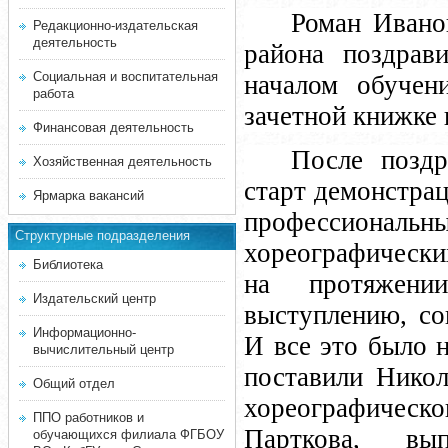
Роман Ивано
Редакционно-издательская
деятельность
района поздрав
Социальная и воспитательная
началом обучен
работа
зачетной книжке 
Финансовая деятельность
После позд
Хозяйственная деятельность
старт демонстра
Ярмарка вакансий
профессионал
Структурные подразделения
хореографически
Библиотека
на протяжени
Издательский центр
выступлению, со
Информационно-
И все это было 
вычислительный центр
поставили Нико
Общий отдел
хореографичес
ППО работников и
Парткова, вып
обучающихся филиала ФГБОУ