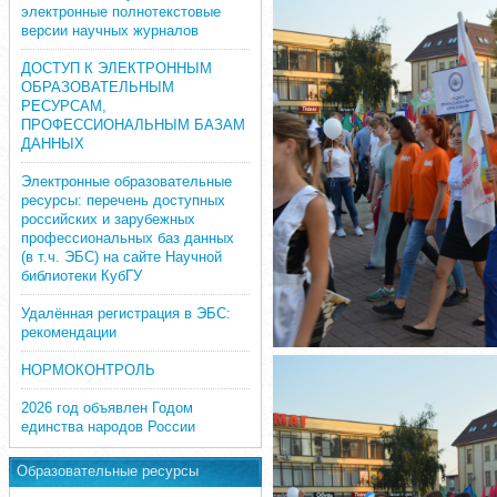
электронные полнотекстовые
версии научных журналов
ДОСТУП К ЭЛЕКТРОННЫМ
ОБРАЗОВАТЕЛЬНЫМ
РЕСУРСАМ,
ПРОФЕССИОНАЛЬНЫМ БАЗАМ
ДАННЫХ
Электронные образовательные
ресурсы: перечень доступных
российских и зарубежных
профессиональных баз данных
(в т.ч. ЭБС) на сайте Научной
библиотеки КубГУ
Удалённая регистрация в ЭБС:
рекомендации
НОРМОКОНТРОЛЬ
2026 год объявлен Годом
единства народов России
Образовательные ресурсы