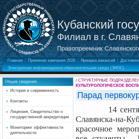
Кубанский гос
Филиал в г. Славя
Правопреемник Славянского
Главная
Приемная кампания 2026
Ярмарка вакансий
Достижен
Электронная информационно-образовательная среда (ЭИОС)
/
СТРУКТУРНЫЕ ПОДРАЗДЕЛЕ
Общие сведения
КУЛЬТУРОЛОГИЧЕСКОЕ ВОСП
История и современность
Парад первокур
Контакты
14 сентя
Лицензия, Свидетельство о
государственной аккредитации
Славянска-на-К
красочное мероп
Мониторинг эффективности
деятельности
все студенты -