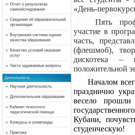
Отчет о результатах
«День-первокурс
самообследования
Сведения об образовательной
Пять профе
организации
участие в прогр
Внутренняя система оценки
часть, представ
качества образования
(флешмоб), тво
Качество условий оказания
услуг
дискотека – 
Часто задаваемые вопросы
положительной э
Деятельность
Началом всег
Научная деятельность
празднично укра
Дополнительное образование
весело прошли 
Кабинет психолого-
государственно
педагогической помощи
Кубани, почувс
Конкурсы и олимпиады
студенческую!
Практика