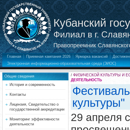
Кубанский гос
Филиал в г. Славя
Правопреемник Славянского
Главная
Приемная кампания 2026
Ярмарка вакансий
Достижен
Электронная информационно-образовательная среда (ЭИОС)
/
ФИЗИЧЕСКОЙ КУЛЬТУРЫ И Е
Общие сведения
ДЕЯТЕЛЬНОСТЬ
История и современность
Фестиваль
Контакты
культуры"
Лицензия, Свидетельство о
государственной аккредитации
29 апреля 
Мониторинг эффективности
деятельности
просвещени