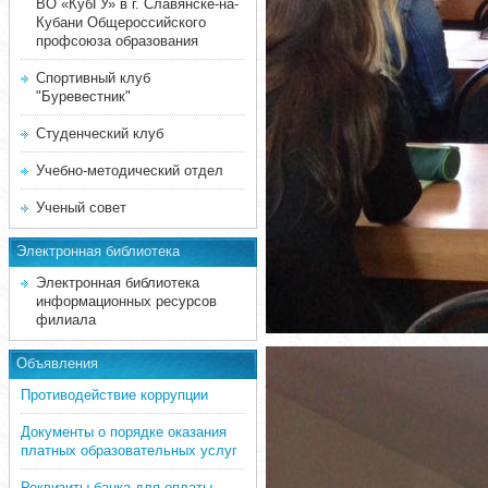
ВО «КубГУ» в г. Славянске-на-
Кубани Общероссийского
профсоюза образования
Спортивный клуб
"Буревестник"
Студенческий клуб
Учебно-методический отдел
Ученый совет
Электронная библиотека
Электронная библиотека
информационных ресурсов
филиала
Объявления
Противодействие коррупции
Документы о порядке оказания
платных образовательных услуг
Реквизиты банка для оплаты