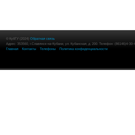
© КубГУ (2024)
Обратная связь
Адрес: 353560, г.Славянск-на-Кубани, ул. Кубанская, д. 200. Телефон: (86146)4-30-
Главная
Контакты
Телефоны
Политика конфиденциальности