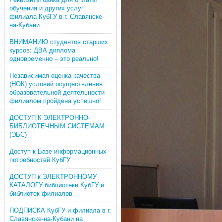
обучения и других услуг
филиала КубГУ в г. Славянске-
на-Кубани
ВНИМАНИЮ студентов старших
курсов: ДВА диплома
одновременно – это реально!
Независимая оценка качества
(НОК) условий осуществления
образовательной деятельности
филиалом пройдена успешно!
ДОСТУП К ЭЛЕКТРОННО-
БИБЛИОТЕЧНЫМ СИСТЕМАМ
(ЭБС)
Доступ к Базе информационных
потребностей КубГУ
ДОСТУП к ЭЛЕКТРОННОМУ
КАТАЛОГУ библиотеки КубГУ и
библиотек филиалов
ПОДПИСКА КубГУ и филиала в г.
Славянске-на-Кубани на