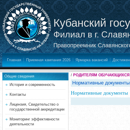
Кубанский гос
Филиал в г. Славя
Правопреемник Славянского
Главная
Приемная кампания 2026
Ярмарка вакансий
Достижен
/
РОДИТЕЛЯМ ОБУЧАЮЩИХСЯ 
Общие сведения
Нормативные документы
История и современность
Нормативные документы
Контакты
Лицензия, Свидетельство о
государственной аккредитации
Мониторинг эффективности
деятельности