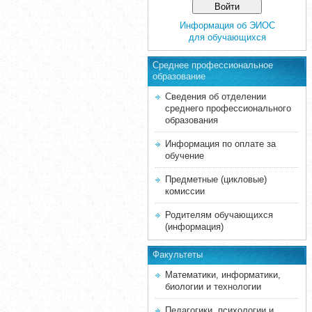
Информация об ЭИОС
для обучающихся
Среднее професcиональное
образование
Сведения об отделении
среднего профессионального
образования
Информация по оплате за
обучение
Предметные (цикловые)
комиссии
Родителям обучающихся
(информация)
Факультеты
Математики, информатики,
биологии и технологии
Педагогики, психологии и