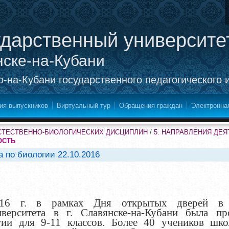
ударственный университе
нске-на-Кубани
-на-Кубани государственного педагогического 
ия выпускников
Виртуальный тур
Обращения граждан
Электронна
СТЕСТВЕННО-БИОЛОГИЧЕСКИХ ДИСЦИПЛИН
/
5. НАПРАВЛЕНИЯ ДЕ
ОСТЬ
 по биологии 22.10.2016
016 г. в рамках Дня открытых дверей в 
иверситета в г. Славянске-на-Кубани была пр
гии для 9-11 классов.
Более
40
учеников шко