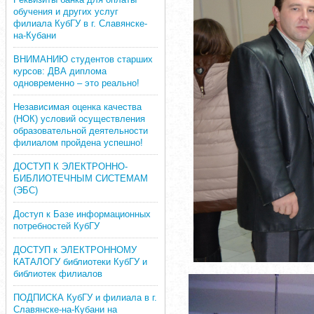
обучения и других услуг
филиала КубГУ в г. Славянске-
на-Кубани
ВНИМАНИЮ студентов старших
курсов: ДВА диплома
одновременно – это реально!
Независимая оценка качества
(НОК) условий осуществления
образовательной деятельности
филиалом пройдена успешно!
ДОСТУП К ЭЛЕКТРОННО-
БИБЛИОТЕЧНЫМ СИСТЕМАМ
(ЭБС)
Доступ к Базе информационных
потребностей КубГУ
ДОСТУП к ЭЛЕКТРОННОМУ
КАТАЛОГУ библиотеки КубГУ и
библиотек филиалов
ПОДПИСКА КубГУ и филиала в г.
Славянске-на-Кубани на