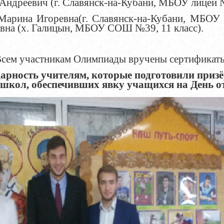
Андреевич (г. Славянск-на-Кубани, МБОУ лицей №
Марина Игоревна(г. Славянск-на-Кубани, МБОУ 
вна (х. Галицын, МБОУ СОШ №39, 11 класс).
сем участникам Олимпиады вручены сертификат
арность учителям, которые подготовили приз
школ, обеспечивших явку учащихся на День о