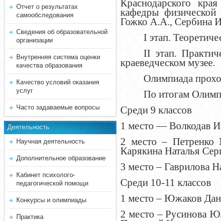
Краснодарского края
Отчет о результатах
кафедры физической 
самообследования
Гожко А.А., Сербина И
Сведения об образовательной
I
этап. Теоретич
организации
II
этап. Практи
Внутренняя система оценки
краеведческом музее.
качества образования
Олимпиада проход
Качество условий оказания
услуг
По итогам Олимп
Часто задаваемые вопросы
Среди 9 классов
1 место — Волкодав И
Деятельность
2 место – Петренко
Научная деятельность
Карякина Наталья Сер
Дополнительное образование
3 место – Гаврилова 
Кабинет психолого-
Среди 10-11 классов
педагогической помощи
1 место – Южаков Дан
Конкурсы и олимпиады
2 место – Русинова Ю
Практика