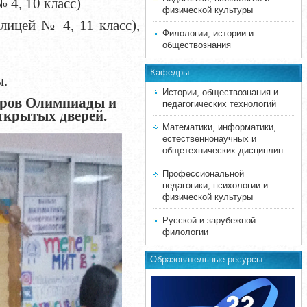
 4, 10 класс)
физической культуры
лицей № 4, 11 класс),
Филологии, истории и
обществознания
Кафедры
ы.
Истории, обществознания и
ёров Олимпиады и
педагогических технологий
ткрытых дверей.
Математики, информатики,
естественнонаучных и
общетехнических дисциплин
Профессиональной
педагогики, психологии и
физической культуры
Русской и зарубежной
филологии
Образовательные ресурсы