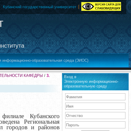
Кубанский государственный университет
т
института
я информационно-образовательная среда (ЭИОС)
ЯТЕЛЬНОСТИ КАФЕДРЫ
/
3.
Вход в
Электронную информационно-
образовательную среду
филиале Кубанского
оведена Региональная
л городов и районов