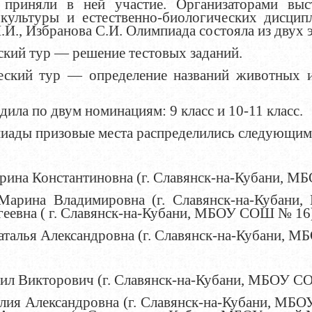
 приняли в ней участие. Организаторами выс
культуры и естественно-биологических дисци
.И., Избранова С.И. Олимпиада состояла из двух 
еский тур — решение тестовых заданий.
ческий тур — определение названий животных и
ила по двум номинациям: 9 класс и 10-11 класс.
иады призовые места распределились следующим
рина Константиновна (г. Славянск-на-Кубани, 
 Марина Владимировна (г. Славянск-на-Куба
геевна ( г. Славянск-на-Кубани, МБОУ СОШ № 16
Наталья Александровна (г. Славянск-на-Кубани,
ил Викторович (г. Славянск-на-Кубани, МБОУ СО
лия Александровна (г. Славянск-на-Кубани, МБОУ 