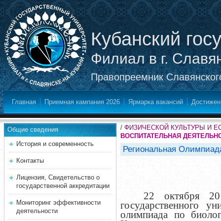
Кубанский гос
Филиал в г. Славя
Правопреемник Славянского
Главная
Приемная кампания 2026
Ярмарка вакансий
Достижен
/
ФИЗИЧЕСКОЙ КУЛЬТУРЫ И Е
Общие сведения
ВОСПИТАТЕЛЬНАЯ ДЕЯТЕЛЬН
История и современность
Региональная Олимпиада
Контакты
Лицензия, Свидетельство о
государственной аккредитации
22
октября 2
Мониторинг эффективности
государственного ун
деятельности
олимпиада по биоло