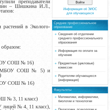
тупили преподаватели
плин – Шишкина И.Л.,
Информация об ЭИОС
этапов:
для обучающихся
Среднее професcиональное
 растений в Эколого-
образование
Сведения об отделении
среднего профессионального
образования
 образом:
Информация по оплате за
обучение
МБОУ СОШ № 16)
Предметные (цикловые)
комиссии
ни, МБОУ СОШ № 5) и
)
Родителям обучающихся
(информация)
 МБОУ СОШ № 16)
Факультеты
Математики, информатики,
Ш № 3, 11 класс)
биологии и технологии
лицей № 4, 11 класс),
Педагогики, психологии и