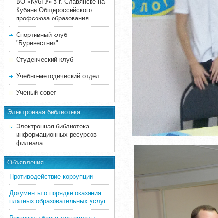
ВО «КубГУ» в г. Славянске-на-
Кубани Общероссийского
профсоюза образования
Спортивный клуб
"Буревестник"
Студенческий клуб
Учебно-методический отдел
Ученый совет
Электронная библиотека
Электронная библиотека
информационных ресурсов
филиала
Объявления
Противодействие коррупции
Документы о порядке оказания
платных образовательных услуг
Реквизиты банка для оплаты