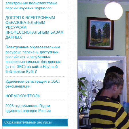
электронные полнотекстовые
версии научных журналов
ДОСТУП К ЭЛЕКТРОННЫМ
ОБРАЗОВАТЕЛЬНЫМ
РЕСУРСАМ,
ПРОФЕССИОНАЛЬНЫМ БАЗАМ
ДАННЫХ
Электронные образовательные
ресурсы: перечень доступных
российских и зарубежных
профессиональных баз данных
(в т.ч. ЭБС) на сайте Научной
библиотеки КубГУ
Удалённая регистрация в ЭБС:
рекомендации
НОРМОКОНТРОЛЬ
2026 год объявлен Годом
единства народов России
Образовательные ресурсы