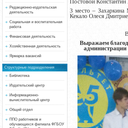
Постовой Константин 
Редакционно-издательская
3 место – Захаркина 
деятельность
Кекало Олеся Дмитрие
Социальная и воспитательная
работа
В
Финансовая деятельность
Выражаем благод
Хозяйственная деятельность
администрации 
Ярмарка вакансий
Структурные подразделения
Библиотека
Издательский центр
Информационно-
вычислительный центр
Общий отдел
ППО работников и
обучающихся филиала ФГБОУ