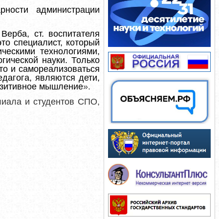
рности администрации
ерба, ст. воспитателя
то специалист, который
ическими технологиями,
ической науки. Только
то и самореализоваться
дагога, являются дети,
озитивное мышление
»
.
иала и студентов СПО,