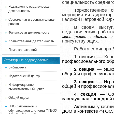
специальность среднег
Редакционно-издательская
Торжественное о
деятельность
мероприятия директор
Галиной Петровной Юрь
Социальная и воспитательная
работа
В своем выступ
педагогических работ
Финансовая деятельность
мастерства педагога 
присутствующих.
Хозяйственная деятельность
Р
абота
семинара 
Ярмарка вакансий
1 секция
—
Кор
Структурные подразделения
профессионального обр
Библиотека
2 секция
— Я
шк
общей и профессиональ
Издательский центр
3 секция
— И
гр
Информационно-
общей и профессиональн
вычислительный центр
4 секция
— Соло
Общий отдел
заведующая кафедрой о
Активным участни
ППО работников и
обучающихся филиала ФГБОУ
ДОО в контексте ФГОС,