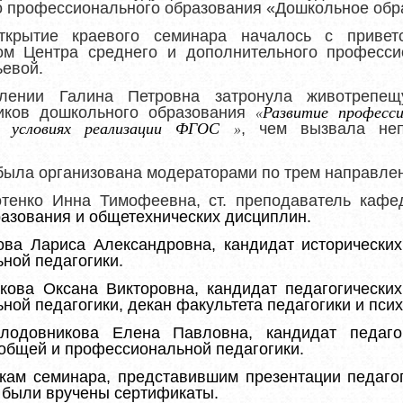
о профессионального образования «Дошкольное обр
ткрытие краевого семинара началось с приветс
ом Центра среднего и дополнительного професси
евой.
лении Галина Петровна затронула животрепе
ников дошкольного образования
Развитие професс
«
в условиях реализации ФГОС
, чем вызвала не
»
была
организована модераторами
по трем направле
отенко Инна Тимофеевна, ст. преподаватель каф
азования и общетехнических дисциплин.
ова Лариса Александровна, кандидат исторически
ной педагогики.
акова Оксана Викторовна, кандидат педагогически
ой педагогики, декан факультета педагогики и псих
довникова Елена Павловна, кандидат педагоги
бщей и профессиональной педагогики.
кам семинара, представившим презентации педаго
 были вручены сертификаты.