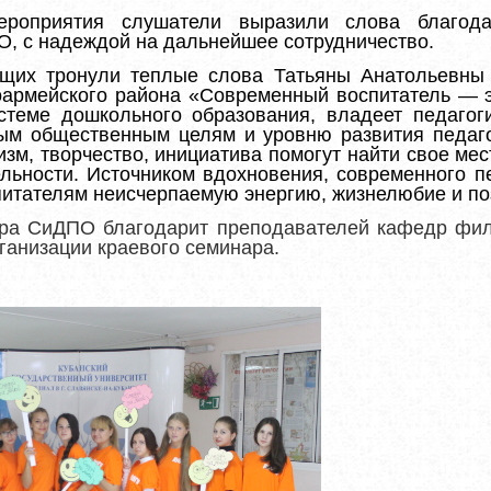
ероприятия слушатели выразили слова благода
, с надеждой на дальнейшее сотрудничество.
щих тронули теплые слова Татьяны Анатольевны В
армейского района
«
Современный воспитатель — э
стеме дошкольного образования, владеет педагог
ым общественным целям и уровню развития педагог
зм, творчество, инициатива помогут найти свое мес
ельности. Источником вдохновения, современного пе
спитателям неисчерпаемую энергию, жизнелюбие и п
тра СиДПО благодарит преподавателей кафедр фил
ганизации краевого семинара.