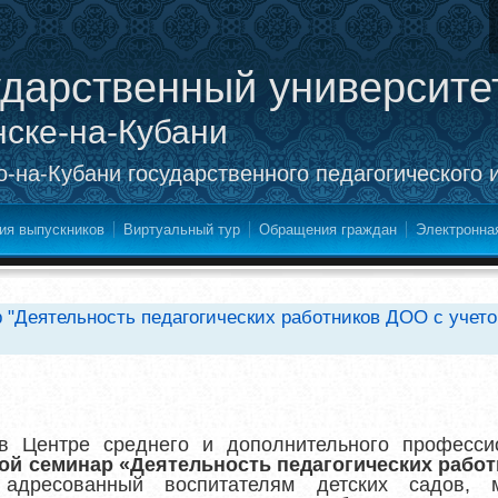
ударственный университе
нске-на-Кубани
-на-Кубани государственного педагогического 
ия выпускников
Виртуальный тур
Обращения граждан
Электронна
 "Деятельность педагогических работников ДОО с учет
в
Центре среднего и дополнительного профессио
ой семинар
«Деятельность педагогических рабо
,
адресованный воспитателям детских садов, м