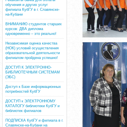
обучения и других услуг
филиала КубГУ в г. Славянске-
на-Кубани
ВНИМАНИЮ студентов старших
курсов: ДВА диплома
одновременно – это реально!
Независимая оценка качества
(НОК) условий осуществления
образовательной деятельности
филиалом пройдена успешно!
ДОСТУП К ЭЛЕКТРОННО-
БИБЛИОТЕЧНЫМ СИСТЕМАМ
(ЭБС)
Доступ к Базе информационных
потребностей КубГУ
ДОСТУП к ЭЛЕКТРОННОМУ
КАТАЛОГУ библиотеки КубГУ и
библиотек филиалов
ПОДПИСКА КубГУ и филиала в г.
Славянске-на-Кубани на