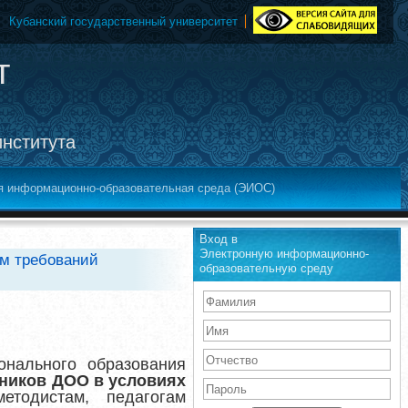
Кубанский государственный университет
т
института
я информационно-образовательная среда (ЭИОС)
Вход в
Электронную информационно-
ом требований
образовательную среду
нального образования
тников ДОО в условиях
етодистам, педагогам