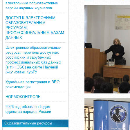
электронные полнотекстовые
версии научных журналов
ДОСТУП К ЭЛЕКТРОННЫМ
ОБРАЗОВАТЕЛЬНЫМ
РЕСУРСАМ,
ПРОФЕССИОНАЛЬНЫМ БАЗАМ
ДАННЫХ
Электронные образовательные
ресурсы: перечень доступных
российских и зарубежных
профессиональных баз данных
(в т.ч. ЭБС) на сайте Научной
библиотеки КубГУ
Удалённая регистрация в ЭБС:
рекомендации
НОРМОКОНТРОЛЬ
2026 год объявлен Годом
единства народов России
Образовательные ресурсы