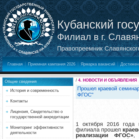
Кубанский гос
Филиал в г. Славя
Правопреемник Славянского
Главная
Приемная кампания 2026
Ярмарка вакансий
Достижен
/
4. НОВОСТИ И ОБЪЯВЛЕНИЯ
Общие сведения
Прошел краевой семинар
История и современность
ФГОС"
Контакты
Лицензия, Свидетельство о
государственной аккредитации
1 октября 2016 года 
Мониторинг эффективности
филиала прошел
краев
деятельности
реализации ФГОС»