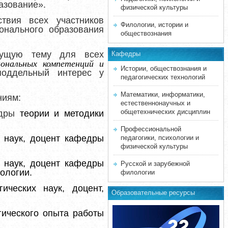
азование».
физической культуры
твия всех участников
Филологии, истории и
онального образования
обществознания
щущую тему для всех
Кафедры
иональных компетенций и
Истории, обществознания и
поддельный интерес у
педагогических технологий
Математики, информатики,
ниям
:
естественнонаучных и
общетехнических дисциплин
едры
теории и методики
Профессиональной
х наук, доцент кафедры
педагогики, психологии и
физической культуры
х наук, доцент кафедры
Русской и зарубежной
ологии.
филологии
ческих наук, доцент,
Образовательные ресурсы
гического опыта работы