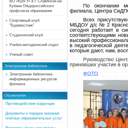
ВО «КубГУ» в г. Славянске-на-
По окончании м
Кубани Общероссийского
филиала, Центра СиДПО
профсоюза образования
Всех присутствую
Спортивный клуб
МБДОУ д/с № 2 Красно
"Буревестник"
сегодня работает в си
соответствующими нов
Студенческий клуб
высокий профессионали
Учебно-методический отдел
в педагогической деят
которые дают, нам, во
Ученый совет
Руководство Цен
принявших участие в ор
Электронная библиотека
ФОТО
Электронная библиотека
информационных ресурсов
филиала
Объявления
Противодействие коррупции
Документы о порядке оказания
платных образовательных услуг
Реквизиты банка для оплаты