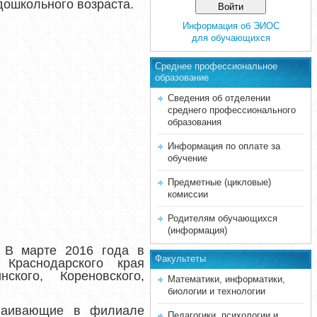
дошкольного возраста.
Информация об ЭИОС
для обучающихся
Среднее професcиональное
образование
Сведения об отделении
среднего профессионального
образования
Информация по оплате за
обучение
Предметные (цикловые)
комиссии
Родителям обучающихся
(информация)
. В марте 2016 года в
Факультеты
Краснодарского края
нского, Кореновского,
Математики, информатики,
биологии и технологии
сваивающие в филиале
Педагогики, психологии и