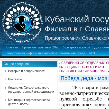
Кубанский гос
Филиал в г. Славя
Правопреемник Славянского
Главная
Приемная кампания 2026
Ярмарка вакансий
Достижен
Электронная информационно-образовательная среда (ЭИОС)
/
СВЕДЕНИЯ ОБ ОТДЕЛЕНИИ 
Общие сведения
06. СОЦИАЛЬНО-ВОСПИТАТЕЛ
История и современность
ОБЪЯВЛЕНИЯ
/
2015-2016 УЧЕ
Победа деда - моя
Контакты
26 января в рам
Лицензия, Свидетельство о
государственной аккредитации
военно-
патриотическ
пулевой стрельбе и
Мониторинг эффективности
соревнованиях приня
деятельности