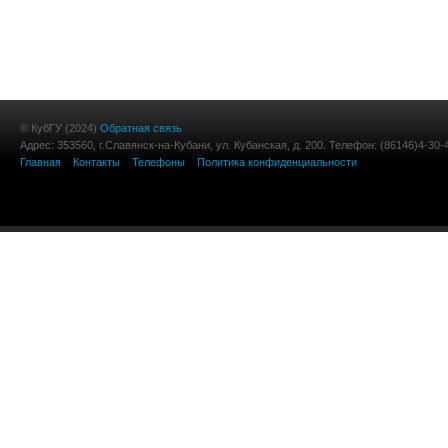
© КубГУ (2024)
Обратная связь
Адрес: 353560, г.Славянск-на-Кубани, ул. Кубанская, д. 200. Телефон: (86146)4-30-
Главная
Контакты
Телефоны
Политика конфиденциальности