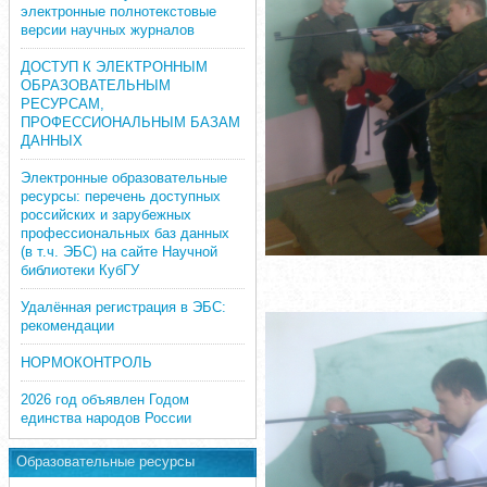
электронные полнотекстовые
версии научных журналов
ДОСТУП К ЭЛЕКТРОННЫМ
ОБРАЗОВАТЕЛЬНЫМ
РЕСУРСАМ,
ПРОФЕССИОНАЛЬНЫМ БАЗАМ
ДАННЫХ
Электронные образовательные
ресурсы: перечень доступных
российских и зарубежных
профессиональных баз данных
(в т.ч. ЭБС) на сайте Научной
библиотеки КубГУ
Удалённая регистрация в ЭБС:
рекомендации
НОРМОКОНТРОЛЬ
2026 год объявлен Годом
единства народов России
Образовательные ресурсы