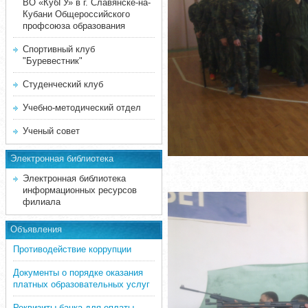
ВО «КубГУ» в г. Славянске-на-
Кубани Общероссийского
профсоюза образования
Спортивный клуб
"Буревестник"
Студенческий клуб
Учебно-методический отдел
Ученый совет
Электронная библиотека
Электронная библиотека
информационных ресурсов
филиала
Объявления
Противодействие коррупции
Документы о порядке оказания
платных образовательных услуг
Реквизиты банка для оплаты