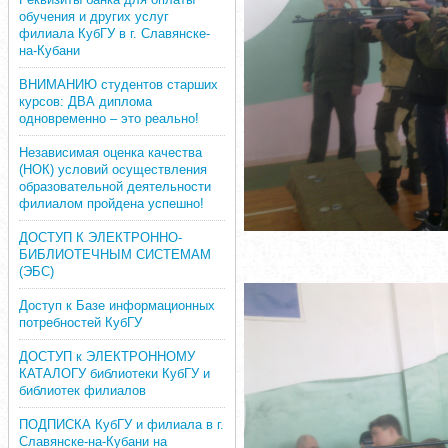
обучения и других услуг
филиала КубГУ в г. Славянске-
на-Кубани
ВНИМАНИЮ студентов старших
курсов: ДВА диплома
одновременно – это реально!
Независимая оценка качества
(НОК) условий осуществления
образовательной деятельности
филиалом пройдена успешно!
ДОСТУП К ЭЛЕКТРОННО-
БИБЛИОТЕЧНЫМ СИСТЕМАМ
(ЭБС)
Доступ к Базе информационных
потребностей КубГУ
ДОСТУП к ЭЛЕКТРОННОМУ
КАТАЛОГУ библиотеки КубГУ и
библиотек филиалов
ПОДПИСКА КубГУ и филиала в г.
Славянске-на-Кубани на