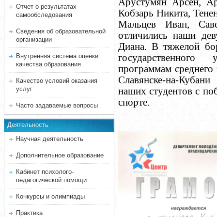
Арустумян Арсен, Ар
Отчет о результатах
Кобзарь Никита, Тене
самообследования
Мальцев Иван, Сав
Сведения об образовательной
отличились наши дев
организации
Диана. В тяжелой бо
государственного 
Внутренняя система оценки
качества образования
программам среднего 
Славянске-на-Кубани
Качество условий оказания
услуг
наших
студентов
с поб
спорте.
Часто задаваемые вопросы
Деятельность
Научная деятельность
Дополнительное образование
Кабинет психолого-
педагогической помощи
Конкурсы и олимпиады
Практика