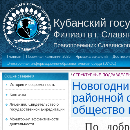
Кубанский гос
Филиал в г. Славя
Правопреемник Славянского
Главная
Приемная кампания 2026
Ярмарка вакансий
Достижен
Электронная информационно-образовательная среда (ЭИОС)
/
СТРУКТУРНЫЕ ПОДРАЗДЕЛЕ
Общие сведения
Новогодни
История и современность
районной 
Контакты
Лицензия, Свидетельство о
общество 
государственной аккредитации
Мониторинг эффективности
По добр
деятельности