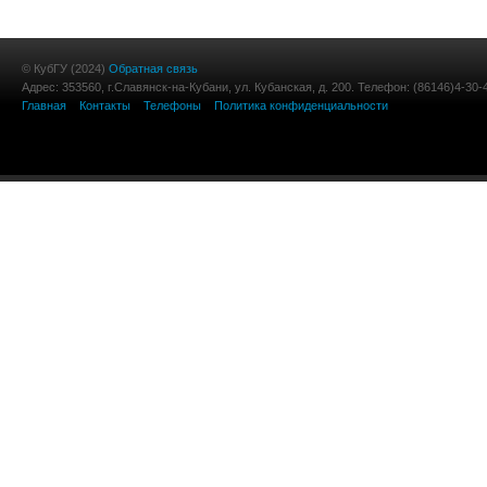
© КубГУ (2024)
Обратная связь
Адрес: 353560, г.Славянск-на-Кубани, ул. Кубанская, д. 200. Телефон: (86146)4-30-
Главная
Контакты
Телефоны
Политика конфиденциальности