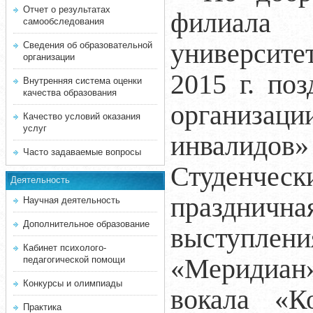
Отчет о результатах
филиала 
самообследования
университет
Сведения об образовательной
организации
2015 г. по
Внутренняя система оценки
качества образования
организа
Качество условий оказания
услуг
инвалидо
Часто задаваемые вопросы
Студенческ
Деятельность
праздничн
Научная деятельность
Дополнительное образование
выступлени
Кабинет психолого-
«Меридиан»,
педагогической помощи
Конкурсы и олимпиады
вокала «К
Практика