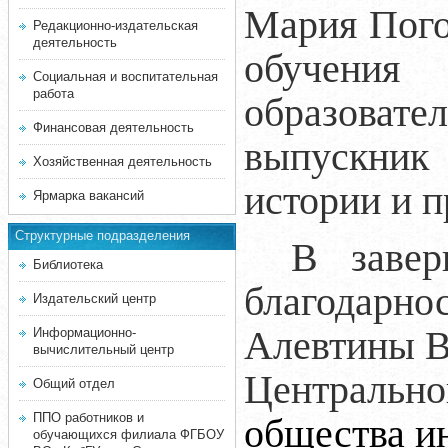
Мария Погор
Редакционно-издательская
деятельность
обучени
Социальная и воспитательная
работа
образовате
Финансовая деятельность
выпускник
Хозяйственная деятельность
истории и п
Ярмарка вакансий
Структурные подразделения
В завер
Библиотека
благодарно
Издательский центр
Алевтины В
Информационно-
вычислительный центр
Центральн
Общий отдел
ППО работников и
общества и
обучающихся филиала ФГБОУ