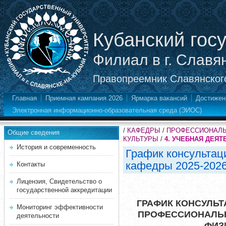
Кубанский гос
Филиал в г. Славя
Правопреемник Славянского
Главная
Приемная кампания 2026
Ярмарка вакансий
Достижен
Электронная информационно-образовательная среда (ЭИОС)
/
КАФЕДРЫ
/
ПРОФЕССИОНАЛЬ
Общие сведения
КУЛЬТУРЫ
/
4. УЧЕБНАЯ ДЕЯ
История и современность
График консультац
кафедры 2025-202
Контакты
Лицензия, Свидетельство о
государственной аккредитации
ГРАФИК КОНСУЛЬ
Мониторинг эффективности
ПРОФЕССИОНАЛЬН
деятельности
ФИЗ