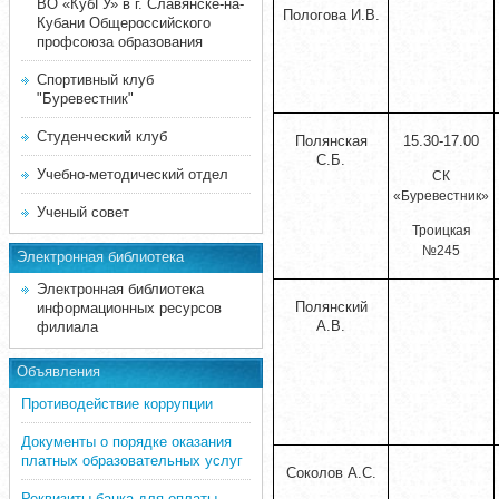
ВО «КубГУ» в г. Славянске-на-
Пологова И.В.
Кубани Общероссийского
профсоюза образования
Спортивный клуб
"Буревестник"
Студенческий клуб
Полянская
15.30-17.00
С.Б.
Учебно-методический отдел
СК
«Буревестник»
Ученый совет
Троицкая
№245
Электронная библиотека
Электронная библиотека
Полянский
информационных ресурсов
А.В.
филиала
Объявления
Противодействие коррупции
Документы о порядке оказания
платных образовательных услуг
Соколов А.С.
Реквизиты банка для оплаты