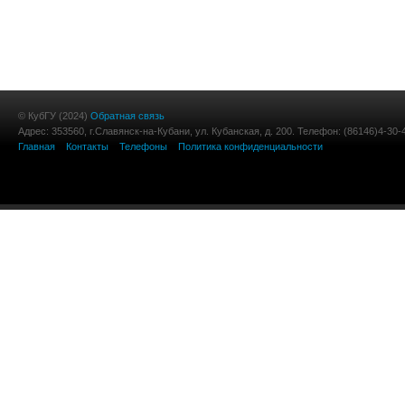
© КубГУ (2024)
Обратная связь
Адрес: 353560, г.Славянск-на-Кубани, ул. Кубанская, д. 200. Телефон: (86146)4-30-
Главная
Контакты
Телефоны
Политика конфиденциальности