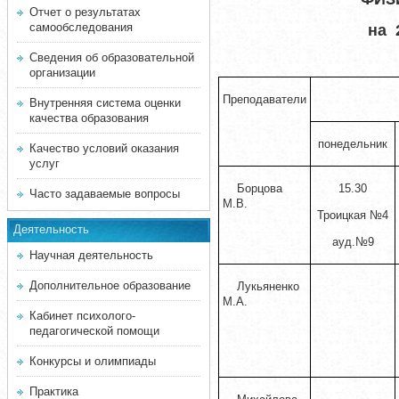
Отчет о результатах
самообследования
на 
Сведения об образовательной
организации
Преподаватели
Внутренняя система оценки
качества образования
понедельник
Качество условий оказания
услуг
Борцова
15.30
Часто задаваемые вопросы
М.В.
Троицкая №4
Деятельность
ауд.№9
Научная деятельность
Дополнительное образование
Лукьяненко
М.А.
Кабинет психолого-
педагогической помощи
Конкурсы и олимпиады
Практика