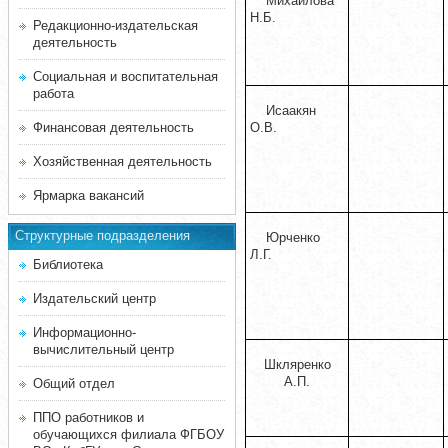
Михайлова
Н.Б.
Редакционно-издательская
деятельность
Социальная и воспитательная
работа
Исаакян
Финансовая деятельность
О.В.
Хозяйственная деятельность
Ярмарка вакансий
Структурные подразделения
Юрченко
Л.Г.
Библиотека
Издательский центр
Информационно-
вычислительный центр
Шкляренко
А.П.
Общий отдел
ППО работников и
обучающихся филиала ФГБОУ