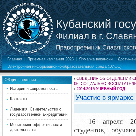
Кубанский гос
Филиал в г. Славя
Правопреемник Славянского
Главная
Приемная кампания 2026
Ярмарка вакансий
Достижен
Электронная информационно-образовательная среда (ЭИОС)
/
СВЕДЕНИЯ ОБ ОТДЕЛЕНИИ 
Общие сведения
06. СОЦИАЛЬНО-ВОСПИТАТЕЛ
История и современность
/
2014-2015 УЧЕБНЫЙ ГОД
Участие в ярмарке
Контакты
Лицензия, Свидетельство о
государственной аккредитации
16 апреля 20
Мониторинг эффективности
студентов, обуча
деятельности