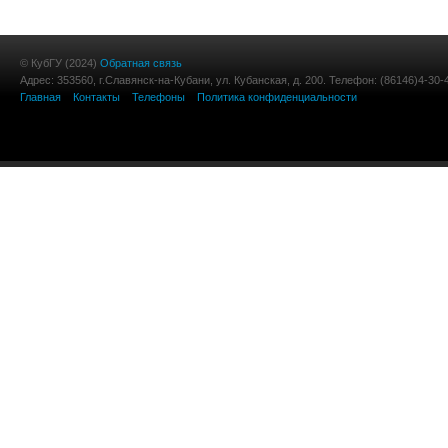
© КубГУ (2024)
Обратная связь
Адрес: 353560, г.Славянск-на-Кубани, ул. Кубанская, д. 200. Телефон: (86146)4-30-
Главная
Контакты
Телефоны
Политика конфиденциальности