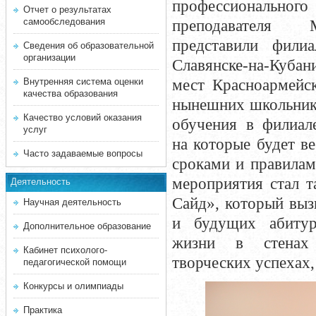
профессионального
Отчет о результатах
самообследования
преподавателя
представили фил
Сведения об образовательной
организации
Славянске-на-Кубан
мест Красноармейс
Внутренняя система оценки
качества образования
нынешних школьник
Качество условий оказания
обучения в филиале
услуг
на которые будет ве
Часто задаваемые вопросы
сроками и правила
мероприятия стал т
Деятельность
Сайд», который выз
Научная деятельность
и будущих абитур
Дополнительное образование
жизни в стенах 
Кабинет психолого-
творческих успехах,
педагогической помощи
Конкурсы и олимпиады
Практика