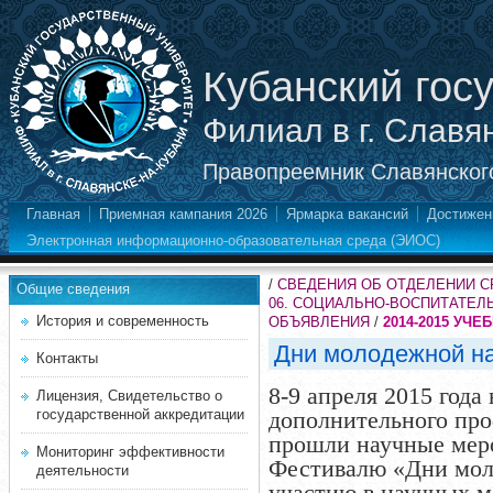
Кубанский гос
Филиал в г. Славя
Правопреемник Славянского
Главная
Приемная кампания 2026
Ярмарка вакансий
Достижен
Электронная информационно-образовательная среда (ЭИОС)
/
СВЕДЕНИЯ ОБ ОТДЕЛЕНИИ 
Общие сведения
06. СОЦИАЛЬНО-ВОСПИТАТЕЛ
История и современность
ОБЪЯВЛЕНИЯ
/
2014-2015 УЧЕ
Дни молодежной н
Контакты
8-9 апреля 2015 года
Лицензия, Свидетельство о
государственной аккредитации
дополнительного про
прошли научные мер
Мониторинг эффективности
Фестивалю «Дни мол
деятельности
участию в научных 