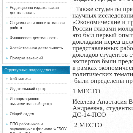
Также студенты пре
Редакционно-издательская
деятельность
научных исследовани
«Экономические и п
Социальная и воспитательная
России глазами моло
работа
это был первый опыт
Финансовая деятельность
докладами перед цел
представленных рабо
Хозяйственная деятельность
докладов студентов с
Ярмарка вакансий
экспертов были пред
в рамках экономичес
Структурные подразделения
политических темати
Библиотека
были определены пр
Издательский центр
1 МЕСТО
Информационно-
Иевлева Анастасия В
вычислительный центр
Андреевна,
студентки
ДС-14-ПСО
Общий отдел
2 МЕСТО
ППО работников и
обучающихся филиала ФГБОУ