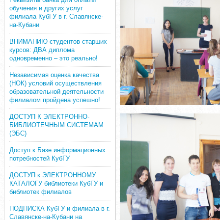
обучения и других услуг
филиала КубГУ в г. Славянске-
на-Кубани
ВНИМАНИЮ студентов старших
курсов: ДВА диплома
одновременно – это реально!
Независимая оценка качества
(НОК) условий осуществления
образовательной деятельности
филиалом пройдена успешно!
ДОСТУП К ЭЛЕКТРОННО-
БИБЛИОТЕЧНЫМ СИСТЕМАМ
(ЭБС)
Доступ к Базе информационных
потребностей КубГУ
ДОСТУП к ЭЛЕКТРОННОМУ
КАТАЛОГУ библиотеки КубГУ и
библиотек филиалов
ПОДПИСКА КубГУ и филиала в г.
Славянске-на-Кубани на