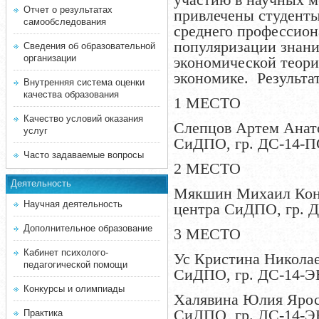
Отчет о результатах
привлечены студент
самообследования
среднего профессион
популяризации знани
Сведения об образовательной
организации
экономической теори
экономике. Результа
Внутренняя система оценки
качества образования
1 МЕСТО
Качество условий оказания
Слепцов Артем Анат
услуг
СиДПО, гр. ДС-14-
Часто задаваемые вопросы
2 МЕСТО
Деятельность
Мякшин Михаил Кон
Научная деятельность
центра СиДПО, гр. 
Дополнительное образование
3 МЕСТО
Кабинет психолого-
Ус Кристина Никола
педагогической помощи
СиДПО, гр. ДС-14-Э
Конкурсы и олимпиады
Халявина Юлия Ярос
СиДПО, гр. ДС-14-Э
Практика