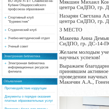
Мякшин Михаил Кон
ВО «КубГУ» в г. Славянске-на-
Кубани Общероссийского
центра СиДПО, гр. 
профсоюза образования
Назарян Светлана Ал
Спортивный клуб
центра СиДПО, гр. 
"Буревестник"
3 МЕСТО
Студенческий клуб
Макеева Анна Демья
Учебно-методический отдел
СиДПО, гр. ДС-14-
Ученый совет
Желаем молодым уче
Электронная библиотека
научных успехов!
Электронная библиотека
Выражаем благодарно
информационных ресурсов
принявшим активное 
филиала
проведении научных 
Макичян А.А., Гонен
Объявления
Противодействие коррупции
Документы о порядке оказания
платных образовательных услуг
Реквизиты банка для оплаты