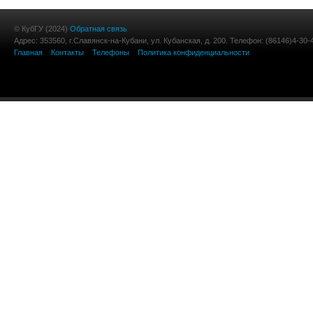
© КубГУ (2024)
Обратная связь
Адрес: 353560, г.Славянск-на-Кубани, ул. Кубанская, д. 200. Телефон: (86146)4-30-
Главная
Контакты
Телефоны
Политика конфиденциальности