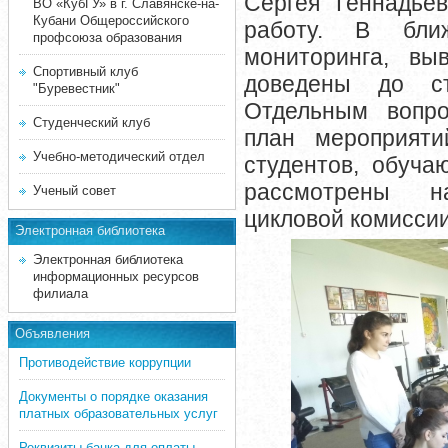
Сергея Геннадье
ВО «КубГУ» в г. Славянске-на-
Кубани Общероссийского
работу. В бли
профсоюза образования
мониторинга, вы
Спортивный клуб
доведены до ст
"Буревестник"
Отдельным вопр
Студенческий клуб
план мероприяти
Учебно-методический отдел
студентов, обуч
рассмотрены н
Ученый совет
цикловой комиссии
Электронная библиотека
Электронная библиотека
информационных ресурсов
филиала
Объявления
Противодействие коррупции
Документы о порядке оказания
платных образовательных услуг
Реквизиты банка для оплаты