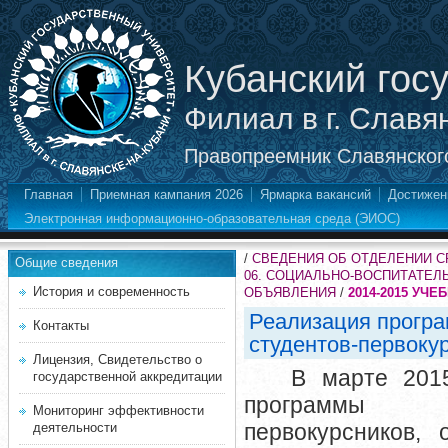
Кубанский гос
Филиал в г. Славя
Правопреемник Славянского
Главная
Приемная кампания 2026
Ярмарка вакансий
Достижен
Электронная информационно-образовательная среда (ЭИОС)
/
СВЕДЕНИЯ ОБ ОТДЕЛЕНИИ 
Общие сведения
06. СОЦИАЛЬНО-ВОСПИТАТЕЛ
История и современность
ОБЪЯВЛЕНИЯ
/
2014-2015 УЧЕ
Реализация прогр
Контакты
студентов-первоку
Лицензия, Свидетельство о
В марте 201
государственной аккредитации
программы а
Мониторинг эффективности
первокурсников,
деятельности