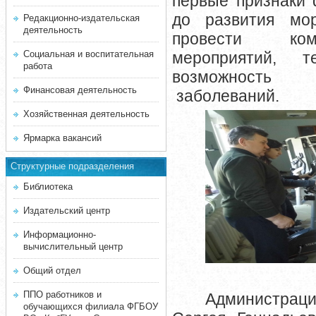
первые признаки 
до развития мо
Редакционно-издательская
деятельность
провести ком
Социальная и воспитательная
мероприятий, 
работа
возможность 
Финансовая деятельность
заболеваний.
Хозяйственная деятельность
Ярмарка вакансий
Структурные подразделения
Библиотека
Издательский центр
Информационно-
вычислительный центр
Общий отдел
ППО работников и
Администрац
обучающихся филиала ФГБОУ