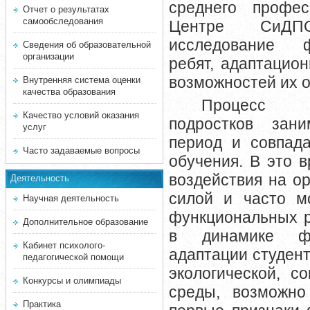
среднего профес
Отчет о результатах
самообследования
Центре СиДП
исследование ф
Сведения об образовательной
организации
ребят, адаптацио
возможностей их о
Внутренняя система оценки
качества образования
Процесс ф
Качество условий оказания
подростков зан
услуг
период и совпад
Часто задаваемые вопросы
обучения. В это 
воздействия на о
Деятельность
силой и часто м
Научная деятельность
функциональных р
Дополнительное образование
в динамике фи
Кабинет психолого-
адаптации студент
педагогической помощи
экологической, с
Конкурсы и олимпиады
среды, возможно
Практика