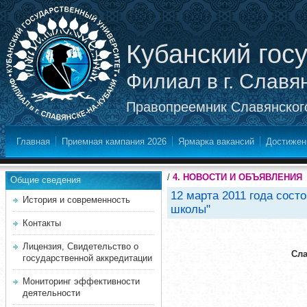
Кубанский гос
Филиал в г. Славя
Правопреемник Славянского
Главная
Приемная кампания 2026
Ярмарка вакансий
Достижен
/
4. НОВОСТИ И ОБЪЯВЛЕНИЯ
Общие сведения
12 марта 2011 года сост
История и современность
школы"
Контакты
Лицензия, Свидетельство о
Сла
государственной аккредитации
Мониторинг эффективности
деятельности