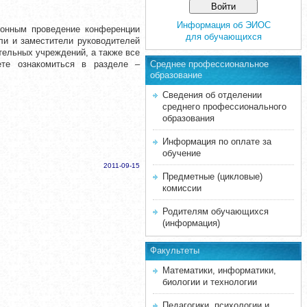
Информация об ЭИОС
ным проведение конференции
для обучающихся
ли и заместители руководителей
тельных учреждений, а также все
те ознакомиться в разделе –
Среднее професcиональное
образование
Сведения об отделении
среднего профессионального
образования
Информация по оплате за
обучение
2011-09-15
Предметные (цикловые)
комиссии
Родителям обучающихся
(информация)
Факультеты
Математики, информатики,
биологии и технологии
Педагогики, психологии и