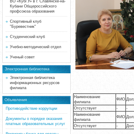
ВО «КубГУ» в г. Славянске-на-
Кубани Общероссийского
профсоюза образования
Спортивный клуб
"Буревестник"
Студенческий клуб
Учебно-методический отдел
Ученый совет
Электронная библиотека
Электронная библиотека
информационных ресурсов
филиала
Наименование
ФИО
Дол
Объявления
филиала
Отсутствует
-
-
Противодействие коррупции
Наименование
ФИО
Дол
Документы о порядке оказания
филиала
платных образовательных услуг
Отсутствует
-
Дол
Реквизиты банка для оплаты