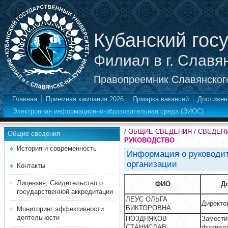
Кубанский гос
Филиал в г. Славя
Правопреемник Славянского
Главная
Приемная кампания 2026
Ярмарка вакансий
Достижен
Электронная информационно-образовательная среда (ЭИОС)
/
ОБЩИЕ СВЕДЕНИЯ
/
СВЕДЕН
Общие сведения
РУКОВОДСТВО
История и современность
Информация о руководит
организации
Контакты
Лицензия, Свидетельство о
ФИО
Д
государственной аккредитации
ЛЕУС ОЛЬГА
Директо
ВИКТОРОВНА
Мониторинг эффективности
деятельности
ПОЗДНЯКОВ
Замести
СТАНИСЛАВ
филиала