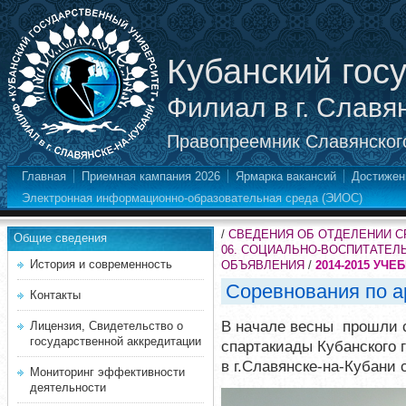
Кубанский гос
Филиал в г. Славя
Правопреемник Славянского
Главная
Приемная кампания 2026
Ярмарка вакансий
Достижен
Электронная информационно-образовательная среда (ЭИОС)
/
СВЕДЕНИЯ ОБ ОТДЕЛЕНИИ 
Общие сведения
06. СОЦИАЛЬНО-ВОСПИТАТЕЛ
История и современность
ОБЪЯВЛЕНИЯ
/
2014-2015 УЧЕ
Соревнования по а
Контакты
В начале весны прошли с
Лицензия, Свидетельство о
государственной аккредитации
спартакиады Кубанского 
в г.Славянске-на-Кубани
Мониторинг эффективности
деятельности