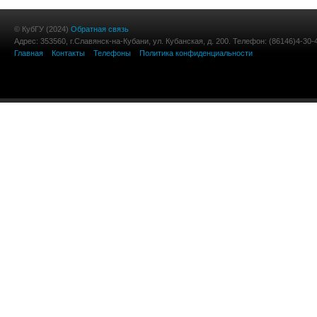
© КубГУ (2024)
Обратная связь
Адрес: 353560, г.Славянск-на-Кубани, ул. Кубанская, д. 200. Телефон: (86146)4-30-
Главная
Контакты
Телефоны
Политика конфиденциальности