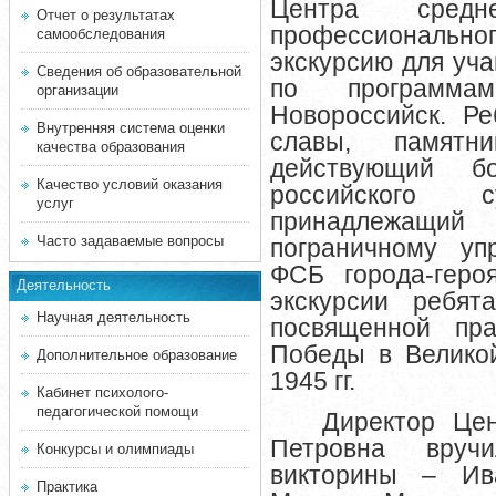
Центра средн
Отчет о результатах
профессионально
самообследования
экскурсию для уч
Сведения об образовательной
по программа
организации
Новороссийск. Р
Внутренняя система оценки
славы, памятн
качества образования
действующий б
Качество условий оказания
российского су
услуг
принадлежащий
Часто задаваемые вопросы
пограничному уп
ФСБ
города-гер
Деятельность
экскурсии ребят
Научная деятельность
посвященной пр
Победы в Велико
Дополнительное образование
1945 гг.
Кабинет психолого-
педагогической помощи
Директор Це
Петровна вруч
Конкурсы и олимпиады
викторины – Ив
Практика