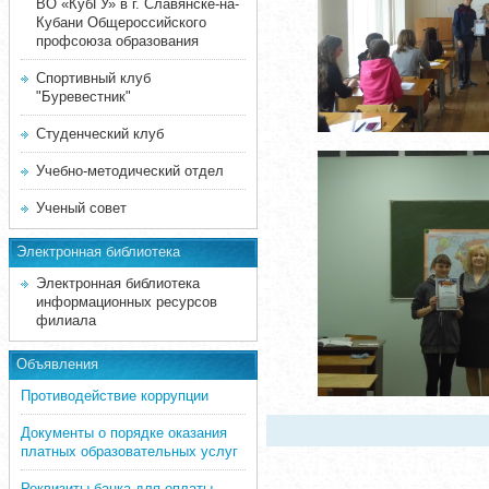
ВО «КубГУ» в г. Славянске-на-
Кубани Общероссийского
профсоюза образования
Спортивный клуб
"Буревестник"
Студенческий клуб
Учебно-методический отдел
Ученый совет
Электронная библиотека
Электронная библиотека
информационных ресурсов
филиала
Объявления
Противодействие коррупции
Документы о порядке оказания
платных образовательных услуг
Реквизиты банка для оплаты