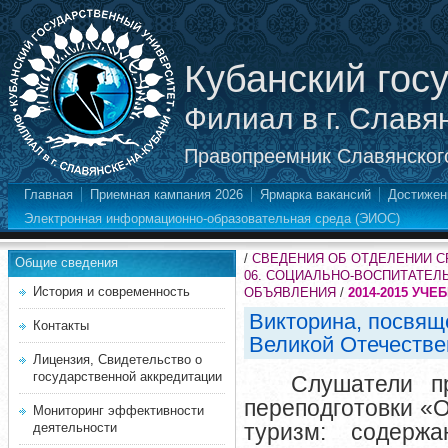
Кубанский гос
Филиал в г. Славя
Правопреемник Славянского
Главная
Приемная кампания 2026
Ярмарка вакансий
Достижен
Электронная информационно-образовательная среда (ЭИОС)
/
СВЕДЕНИЯ ОБ ОТДЕЛЕНИИ 
Общие сведения
06. СОЦИАЛЬНО-ВОСПИТАТЕЛ
История и современность
ОБЪЯВЛЕНИЯ
/
2014-2015 УЧЕ
Викторина, посвящ
Контакты
Великой Отечестве
Лицензия, Свидетельство о
государственной аккредитации
C
лушатели п
переподготовки «
Мониторинг эффективности
туризм: содержа
деятельности