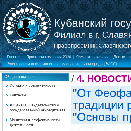
Кубанский гос
Филиал в г. Славя
Правопреемник Славянского
Главная
Приемная кампания 2026
Ярмарка вакансий
Достижен
Электронная информационно-образовательная среда (ЭИОС)
/
4. НОВОСТ
Общие сведения
История и современность
"От Феофа
Контакты
традиции 
Лицензия, Свидетельство о
государственной аккредитации
"Основы п
Мониторинг эффективности
деятельности