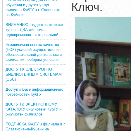
Ключ.
обучения и других услуг
филиала КубГУ в г. Славянске-
на-Кубани
ВНИМАНИЮ студентов старших
курсов: ДВА диплома
одновременно – это реально!
Независимая оценка качества
(НОК) условий осуществления
образовательной деятельности
филиалом пройдена успешно!
ДОСТУП К ЭЛЕКТРОННО-
БИБЛИОТЕЧНЫМ СИСТЕМАМ
(ЭБС)
Доступ к Базе информационных
потребностей КубГУ
ДОСТУП к ЭЛЕКТРОННОМУ
КАТАЛОГУ библиотеки КубГУ и
библиотек филиалов
ПОДПИСКА КубГУ и филиала в г.
Славянске-на-Кубани на