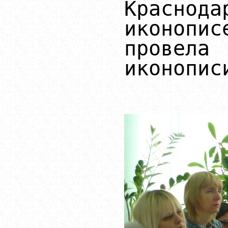
Красн
иконоп
провела
иконопис