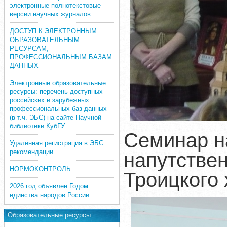
электронные полнотекстовые
версии научных журналов
ДОСТУП К ЭЛЕКТРОННЫМ
ОБРАЗОВАТЕЛЬНЫМ
РЕСУРСАМ,
ПРОФЕССИОНАЛЬНЫМ БАЗАМ
ДАННЫХ
Электронные образовательные
ресурсы: перечень доступных
российских и зарубежных
профессиональных баз данных
(в т.ч. ЭБС) на сайте Научной
библиотеки КубГУ
Семинар н
Удалённая регистрация в ЭБС:
рекомендации
напутствен
НОРМОКОНТРОЛЬ
Троицкого
2026 год объявлен Годом
единства народов России
Образовательные ресурсы