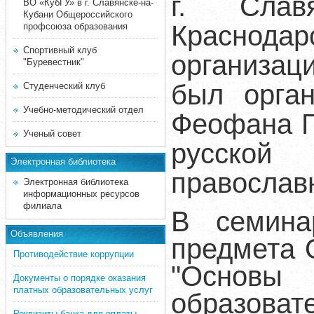
г. Славя
ВО «КубГУ» в г. Славянске-на-
Кубани Общероссийского
Краснода
профсоюза образования
Спортивный клуб
организац
"Буревестник"
был орга
Студенческий клуб
Учебно-методический отдел
Феофана Г
Ученый совет
русской
Электронная библиотека
православн
Электронная библиотека
информационных ресурсов
филиала
В семина
Объявления
предмета 
Противодействие коррупции
"Основы
Документы о порядке оказания
платных образовательных услуг
образова
Реквизиты банка для оплаты