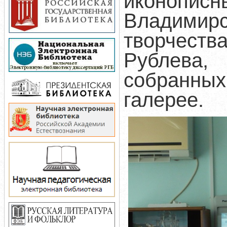
иконописн
Владимир
творчес
Рублева,
собранных
галерее.