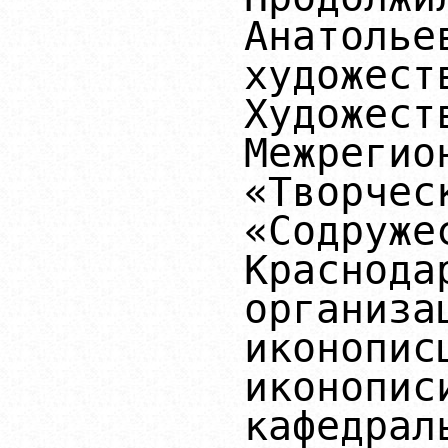
Анатоль
художе
Худож
Межрег
«Творч
«Содруже
Краснода
органи
иконопи
иконопис
кафедр