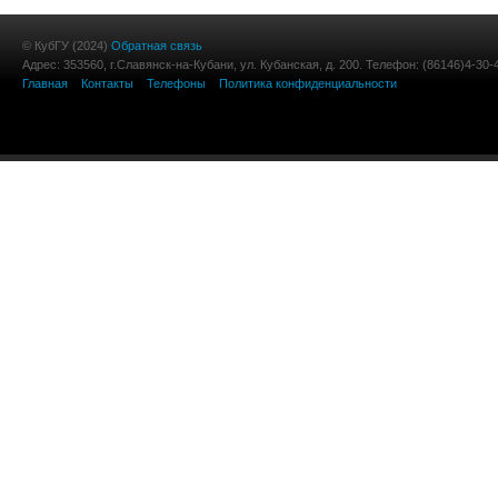
© КубГУ (2024)
Обратная связь
Адрес: 353560, г.Славянск-на-Кубани, ул. Кубанская, д. 200. Телефон: (86146)4-30-
Главная
Контакты
Телефоны
Политика конфиденциальности