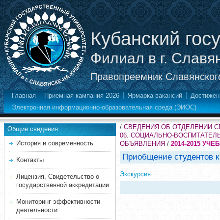
Кубанский гос
Филиал в г. Славя
Правопреемник Славянского
Главная
Приемная кампания 2026
Ярмарка вакансий
Достижен
Электронная информационно-образовательная среда (ЭИОС)
/
СВЕДЕНИЯ ОБ ОТДЕЛЕНИИ 
Общие сведения
06. СОЦИАЛЬНО-ВОСПИТАТЕЛ
История и современность
ОБЪЯВЛЕНИЯ
/
2014-2015 УЧЕ
Приобщение студентов 
Контакты
Экскурсия
Лицензия, Свидетельство о
государственной аккредитации
Мониторинг эффективности
деятельности