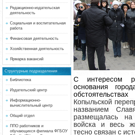
Редакционно-издательская
деятельность
Социальная и воспитательная
работа
Финансовая деятельность
Хозяйственная деятельность
Ярмарка вакансий
Структурные подразделения
С интересом р
Библиотека
основания горо
Издательский центр
обстоятельства
Информационно-
Копыльской переп
вычислительный центр
названием Слав
размещалась на 
Общий отдел
войска и весь ж
ППО работников и
тесно связан с ис
обучающихся филиала ФГБОУ