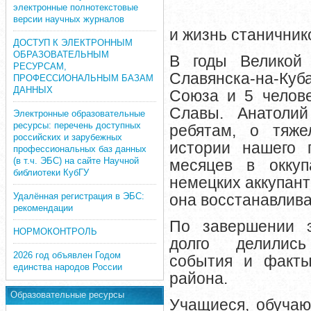
электронные полнотекстовые
версии научных журналов
и жизнь станичник
ДОСТУП К ЭЛЕКТРОННЫМ
ОБРАЗОВАТЕЛЬНЫМ
В годы Великой
РЕСУРСАМ,
Славянска-на-Ку
ПРОФЕССИОНАЛЬНЫМ БАЗАМ
ДАННЫХ
Союза и 5 челов
Славы.
Анатоли
Электронные образовательные
ресурсы: перечень доступных
ребятам, о тяже
российских и зарубежных
истории нашего 
профессиональных баз данных
(в т.ч. ЭБС) на сайте Научной
месяцев в окку
библиотеки КубГУ
немецких аккупан
Удалённая регистрация в ЭБС:
она восстанавлива
рекомендации
По завершении 
НОРМОКОНТРОЛЬ
долго делились
2026 год объявлен Годом
события и факты
единства народов России
района.
Образовательные ресурсы
Учащиеся, обучаю