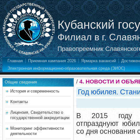
Кубанский гос
Филиал в г. Славя
Правопреемник Славянского
Главная
Приемная кампания 2026
Ярмарка вакансий
Достижен
Электронная информационно-образовательная среда (ЭИОС)
/
4. НОВОСТИ И ОБЪ
Общие сведения
Год юбилея. Стан
История и современность
Контакты
Лицензия, Свидетельство о
В 2015 году
государственной аккредитации
отпразднуют
юби
Мониторинг эффективности
со дня основания 
деятельности