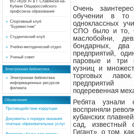
ВО «КубГУ» в г. Славянске-на-
Кубани Общероссийского
Очень заинтере
профсоюза образования
обучении в то
Спортивный клуб
одноклассных уч
"Буревестник"
СПО было и то,
Студенческий клуб
маслобойни, д
бондарных, два
Учебно-методический отдел
предприятий, оди
Ученый совет
паровые и три 
кузниц и множес
Электронная библиотека
торговых лаво
Электронная библиотека
предприятий 
информационных ресурсов
филиала
подеревенная мех
Объявления
Ребята узнали 
восприняли револ
Противодействие коррупции
кубанских плавней
Документы о порядке оказания
сад, известный 
платных образовательных услуг
Гигант», о том, как
Реквизиты банка для оплаты