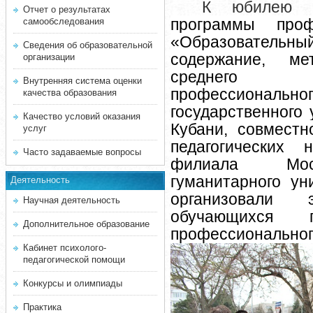
К юбилею л
Отчет о результатах
программы проф
самообследования
«Образователь
Сведения об образовательной
содержание, ме
организации
среднего 
Внутренняя система оценки
профессиональног
качества образования
государственного 
Качество условий оказания
Кубани, совместн
услуг
педагогических 
Часто задаваемые вопросы
филиала Моско
гуманитарного ун
Деятельность
организовали 
Научная деятельность
обучающихся 
Дополнительное образование
профессиональног
Кабинет психолого-
педагогической помощи
Конкурсы и олимпиады
Практика