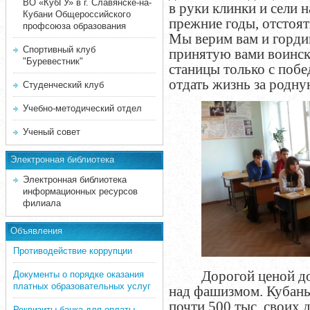
ВО «КубГУ» в г. Славянске-на-
в руки клинки и сели н
Кубани Общероссийского
прежние годы, отстоят
профсоюза образования
Мы верим вам и горди
Спортивный клуб
принятую вами воинск
"Буревестник"
станицы только с побе
отдать жизнь за родну
Студенческий клуб
Учебно-методический отдел
Ученый совет
Электронная библиотека
Электронная библиотека
информационных ресурсов
филиала
Объявления
Противодействие коррупции
Дорогой ценой до
Документы о порядке оказания
платных образовательных услуг
над фашизмом. Кубань
почти 500 тыс. своих 
Реквизиты банка для оплаты