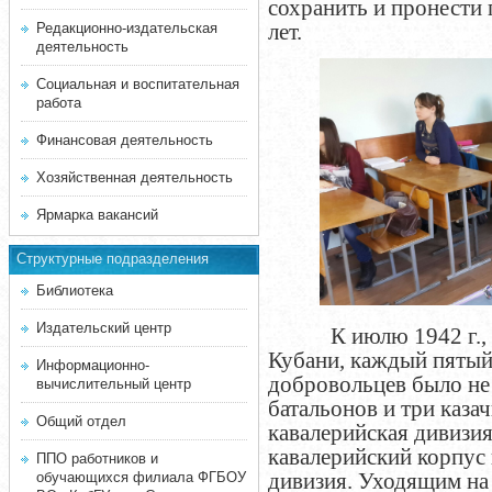
сохранить и пронести 
лет.
Редакционно-издательская
деятельность
Социальная и воспитательная
работа
Финансовая деятельность
Хозяйственная деятельность
Ярмарка вакансий
Структурные подразделения
Библиотека
Издательский центр
К
июлю 1942 г.,
Кубани, каждый пятый
Информационно-
добровольцев было не
вычислительный центр
батальонов и три каза
Общий отдел
кавалерийская дивизия
кавалерийский корпус 
ППО работников и
дивизия. Уходящим на 
обучающихся филиала ФГБОУ