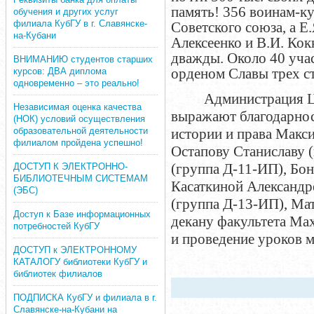
память! 356 воинам-к
обучения и других услуг
филиала КубГУ в г. Славянске-
Советского союза, а Е
на-Кубани
Алексеенко и В.И. Кок
дважды. Около 40 уча
ВНИМАНИЮ студентов старших
орденом Славы трех ст
курсов: ДВА диплома
одновременно – это реально!
Администрация Ц
Независимая оценка качества
выражают благодарнос
(НОК) условий осуществления
образовательной деятельности
истории и права Макс
филиалом пройдена успешно!
Остапову Станиславу 
(группа Д-11-ИП), Бо
ДОСТУП К ЭЛЕКТРОННО-
БИБЛИОТЕЧНЫМ СИСТЕМАМ
Касаткиной Александр
(ЭБС)
(группа Д-13-ИП), Ма
Доступ к Базе информационных
декану факультета Ма
потребностей КубГУ
и проведение уроков 
ДОСТУП к ЭЛЕКТРОННОМУ
КАТАЛОГУ библиотеки КубГУ и
библиотек филиалов
ПОДПИСКА КубГУ и филиала в г.
Славянске-на-Кубани на