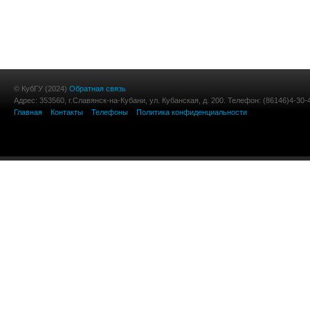
© КубГУ (2024)
Обратная связь
Адрес: 353560, г.Славянск-на-Кубани, ул. Кубанская, д. 200. Телефон: (86146)4-30-
Главная
Контакты
Телефоны
Политика конфиденциальности