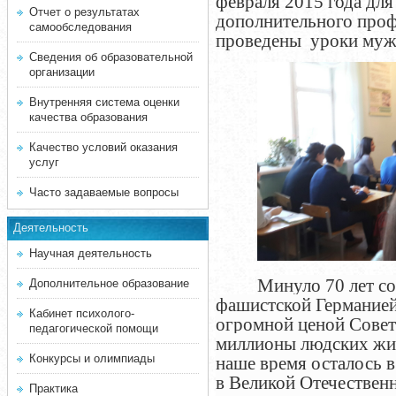
февраля 2015 года для
Отчет о результатах
дополнительного про
самообследования
проведены уроки муж
Сведения об образовательной
организации
Внутренняя система оценки
качества образования
Качество условий оказания
услуг
Часто задаваемые вопросы
Деятельность
Научная деятельность
Минуло 70 лет со
Дополнительное образование
фашистской Германией
Кабинет психолого-
огромной ценой Совет
педагогической помощи
миллионы людских жиз
Конкурсы и олимпиады
наше время осталось в
в Великой Отечествен
Практика