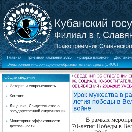
Кубанский гос
Филиал в г. Славя
Правопреемник Славянского
Главная
Приемная кампания 2026
Ярмарка вакансий
Достижен
Электронная информационно-образовательная среда (ЭИОС)
/
СВЕДЕНИЯ ОБ ОТДЕЛЕНИИ 
Общие сведения
06. СОЦИАЛЬНО-ВОСПИТАТЕЛ
История и современность
ОБЪЯВЛЕНИЯ
/
2014-2015 УЧЕ
Урок мужества в р
Контакты
летия победы в Ве
Лицензия, Свидетельство о
войне
государственной аккредитации
В рамках меропр
Мониторинг эффективности
70-летия Победы в Вел
деятельности