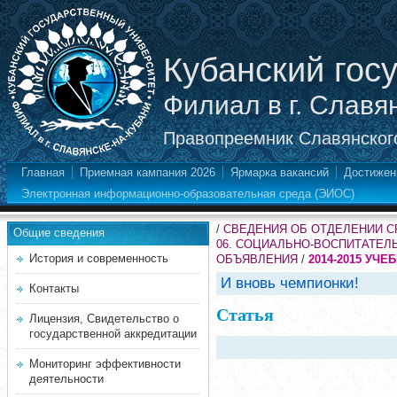
Кубанский гос
Филиал в г. Славя
Правопреемник Славянского
Главная
Приемная кампания 2026
Ярмарка вакансий
Достижен
Электронная информационно-образовательная среда (ЭИОС)
/
СВЕДЕНИЯ ОБ ОТДЕЛЕНИИ 
Общие сведения
06. СОЦИАЛЬНО-ВОСПИТАТЕЛ
История и современность
ОБЪЯВЛЕНИЯ
/
2014-2015 УЧЕ
И вновь чемпионки!
Контакты
Статья
Лицензия, Свидетельство о
государственной аккредитации
Мониторинг эффективности
деятельности