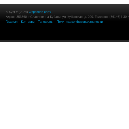
© КубГУ (2024)
Обратная связь
Адрес: 353560, г.Славянск-на-Кубани, ул. Кубанская, д. 200. Телефон: (86146)4-30-
Главная
Контакты
Телефоны
Политика конфиденциальности