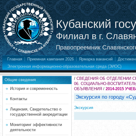
Кубанский гос
Филиал в г. Славя
Правопреемник Славянского
Главная
Приемная кампания 2026
Ярмарка вакансий
Достижен
Электронная информационно-образовательная среда (ЭИОС)
/
СВЕДЕНИЯ ОБ ОТДЕЛЕНИИ 
Общие сведения
06. СОЦИАЛЬНО-ВОСПИТАТЕЛ
История и современность
ОБЪЯВЛЕНИЯ
/
2014-2015 УЧЕ
Экскурсия по городу «С
Контакты
Экскурсия
Лицензия, Свидетельство о
государственной аккредитации
Мониторинг эффективности
деятельности