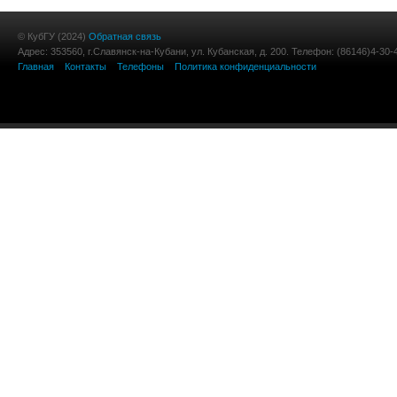
© КубГУ (2024)
Обратная связь
Адрес: 353560, г.Славянск-на-Кубани, ул. Кубанская, д. 200. Телефон: (86146)4-30-
Главная
Контакты
Телефоны
Политика конфиденциальности