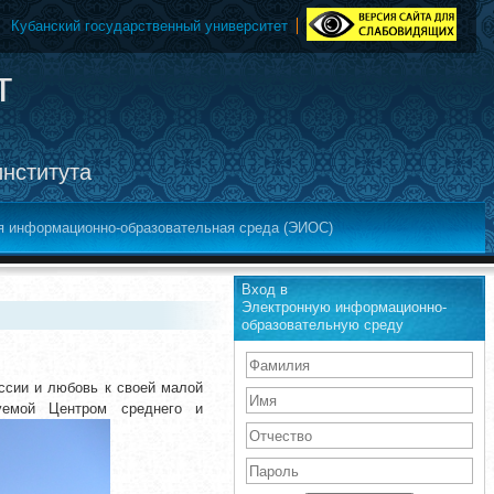
Кубанский государственный университет
т
института
я информационно-образовательная среда (ЭИОС)
Вход в
Электронную информационно-
образовательную среду
ссии и любовь к своей малой
уемой Центром среднего и