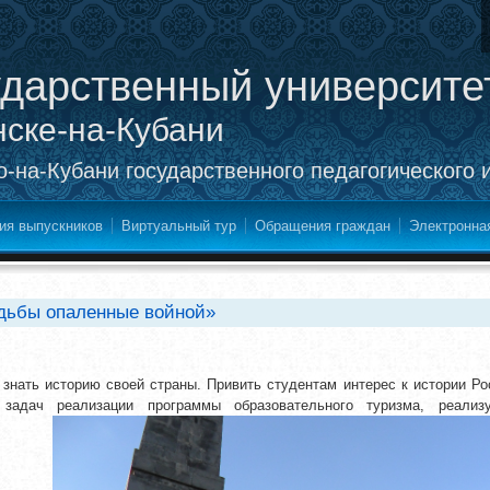
ударственный университе
нске-на-Кубани
-на-Кубани государственного педагогического 
ия выпускников
Виртуальный тур
Обращения граждан
Электронна
удьбы опаленные войной»
знать историю своей страны. Привить студентам интерес к истории Ро
задач реализации программы образовательного туризма, реализ