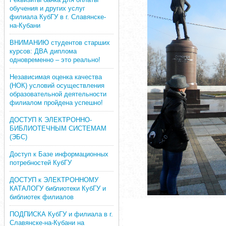
обучения и других услуг
филиала КубГУ в г. Славянске-
на-Кубани
ВНИМАНИЮ студентов старших
курсов: ДВА диплома
одновременно – это реально!
Независимая оценка качества
(НОК) условий осуществления
образовательной деятельности
филиалом пройдена успешно!
ДОСТУП К ЭЛЕКТРОННО-
БИБЛИОТЕЧНЫМ СИСТЕМАМ
(ЭБС)
Доступ к Базе информационных
потребностей КубГУ
ДОСТУП к ЭЛЕКТРОННОМУ
КАТАЛОГУ библиотеки КубГУ и
библиотек филиалов
ПОДПИСКА КубГУ и филиала в г.
Славянске-на-Кубани на