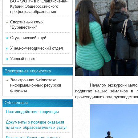
ВО «КубГУ» в г. Славянске-на-
Кубани Общероссийского
профсоюза образования
Спортивный клуб
"Буревестник"
Студенческий клуб
Учебно-методический отдел
Ученый совет
Электронная библиотека
Электронная библиотека
информационных ресурсов
Началом экскурсии было 
филиала
подвигах наших земляков в п
происходивших под руководством
Объявления
Противодействие коррупции
Документы о порядке оказания
платных образовательных услуг
Реквизиты банка для оплаты