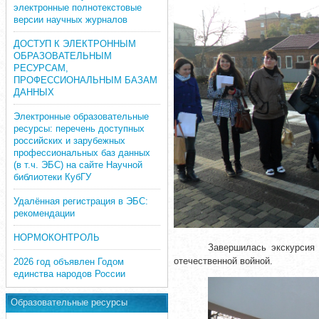
электронные полнотекстовые
версии научных журналов
ДОСТУП К ЭЛЕКТРОННЫМ
ОБРАЗОВАТЕЛЬНЫМ
РЕСУРСАМ,
ПРОФЕССИОНАЛЬНЫМ БАЗАМ
ДАННЫХ
Электронные образовательные
ресурсы: перечень доступных
российских и зарубежных
профессиональных баз данных
(в т.ч. ЭБС) на сайте Научной
библиотеки КубГУ
Удалённая регистрация в ЭБС:
рекомендации
НОРМОКОНТРОЛЬ
Завершилась экскурсия
отечественной войной.
2026 год объявлен Годом
единства народов России
Образовательные ресурсы