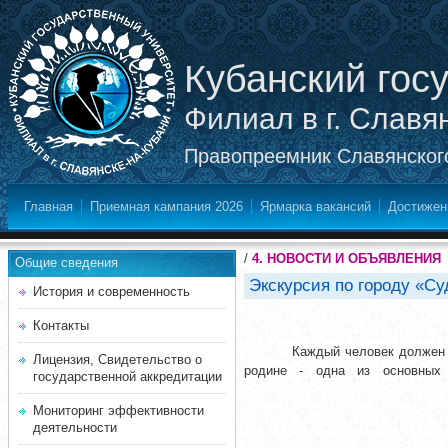
Кубанский гос
Филиал в г. Славя
Правопреемник Славянского
Главная
Приемная кампания 2026
Ярмарка вакансий
Достижен
/
4. НОВОСТИ И ОБЪЯВЛЕНИЯ
Общие сведения
Экскурсия по городу «С
История и современность
Контакты
Каждый человек должен 
Лицензия, Свидетельство о
родине - одна из основных 
государственной аккредитации
Мониторинг эффективности
деятельности