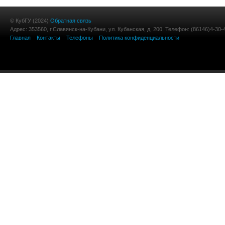
© КубГУ (2024)
Обратная связь
Адрес: 353560, г.Славянск-на-Кубани, ул. Кубанская, д. 200. Телефон: (86146)4-30-
Главная
Контакты
Телефоны
Политика конфиденциальности