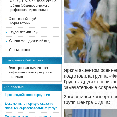
ВО «КубГУ» в г. Славянске-на-
Кубани Общероссийского
профсоюза образования
Спортивный клуб
"Буревестник"
Студенческий клуб
Учебно-методический отдел
Ученый совет
Электронная библиотека
Электронная библиотека
Ярким акцентом осеннег
информационных ресурсов
подготовила группа «Фи
филиала
Группы других специал
замечательные совреме
Объявления
Противодействие коррупции
Завершился концерт пе
групп Центра СиДПО
Документы о порядке оказания
платных образовательных услуг
Реквизиты банка для оплаты