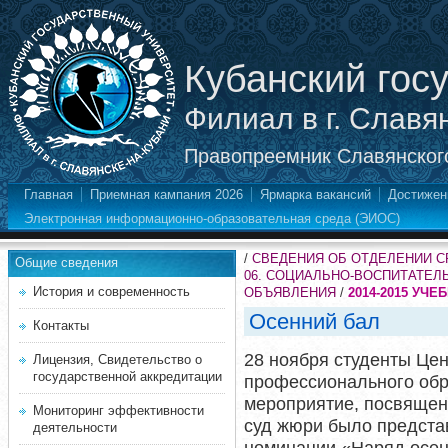
Кубанский гос
Филиал в г. Славя
Правопреемник Славянского
Главная
Приемная кампания 2026
Ярмарка вакансий
Достижен
Электронная информационно-образовательная среда (ЭИОС)
/
СВЕДЕНИЯ ОБ ОТДЕЛЕНИИ 
Общие сведения
06. СОЦИАЛЬНО-ВОСПИТАТЕЛ
История и современность
ОБЪЯВЛЕНИЯ
/
2014-2015 УЧЕ
Осенний бал
Контакты
28 ноября студенты Ц
ен
Лицензия, Свидетельство о
государственной аккредитации
профессионального об
мероприятие, посвящен
Мониторинг эффективности
суд жюри было предста
деятельности