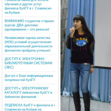
обучения и других услуг
филиала КубГУ в г. Славянске-
на-Кубани
ВНИМАНИЮ студентов старших
курсов: ДВА диплома
одновременно – это реально!
Независимая оценка качества
(НОК) условий осуществления
образовательной деятельности
филиалом пройдена успешно!
ДОСТУП К ЭЛЕКТРОННО-
БИБЛИОТЕЧНЫМ СИСТЕМАМ
(ЭБС)
Доступ к Базе информационных
потребностей КубГУ
ДОСТУП к ЭЛЕКТРОННОМУ
КАТАЛОГУ библиотеки КубГУ и
библиотек филиалов
ПОДПИСКА КубГУ и филиала в г.
Славянске-на-Кубани на