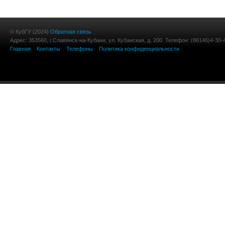
© КубГУ (2024)
Обратная связь
Адрес: 353560, г.Славянск-на-Кубани, ул. Кубанская, д. 200. Телефон: (86146)4-30-
Главная
Контакты
Телефоны
Политика конфиденциальности