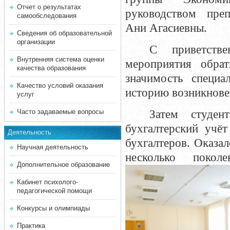
Отчет о результатах
руководством пре
самообследования
Ани Агасиевны.
Сведения об образовательной
организации
С приветств
Внутренняя система оценки
мероприятия обрат
качества образования
значимость специа
Качество условий оказания
историю возникнове
услуг
Часто задаваемые вопросы
Затем студен
бухгалтерский учёт
Деятельность
бухгалтеров. Оказал
Научная деятельность
несколько покол
Дополнительное образование
Кабинет психолого-
педагогической помощи
Конкурсы и олимпиады
Практика