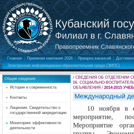
Кубанский гос
Филиал в г. Славя
Правопреемник Славянского
Главная
Приемная кампания 2026
Ярмарка вакансий
Достижен
Электронная информационно-образовательная среда (ЭИОС)
/
СВЕДЕНИЯ ОБ ОТДЕЛЕНИИ 
Общие сведения
06. СОЦИАЛЬНО-ВОСПИТАТЕЛ
История и современность
ОБЪЯВЛЕНИЯ
/
2014-2015 УЧЕ
Международный де
Контакты
10 ноября в 
Лицензия, Свидетельство о
государственной аккредитации
мероприятие, по
Мониторинг эффективности
Мероприятие орга
деятельности
группы Экономик