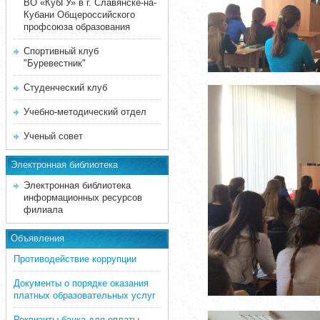
ВО «КубГУ» в г. Славянске-на-
Кубани Общероссийского
профсоюза образования
Спортивный клуб
"Буревестник"
Студенческий клуб
Учебно-методический отдел
Ученый совет
Электронная библиотека
Электронная библиотека
информационных ресурсов
филиала
Объявления
Противодействие коррупции
Документы о порядке оказания
платных образовательных услуг
Реквизиты банка для оплаты