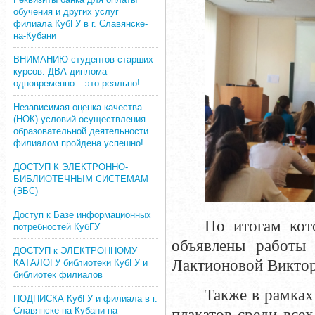
обучения и других услуг
филиала КубГУ в г. Славянске-
на-Кубани
ВНИМАНИЮ студентов старших
курсов: ДВА диплома
одновременно – это реально!
Независимая оценка качества
(НОК) условий осуществления
образовательной деятельности
филиалом пройдена успешно!
ДОСТУП К ЭЛЕКТРОННО-
БИБЛИОТЕЧНЫМ СИСТЕМАМ
(ЭБС)
Доступ к Базе информационных
По итогам кот
потребностей КубГУ
объявлены работы
ДОСТУП к ЭЛЕКТРОННОМУ
Лактионовой Викто
КАТАЛОГУ библиотеки КубГУ и
библиотек филиалов
Также в рамках
ПОДПИСКА КубГУ и филиала в г.
Славянске-на-Кубани на
плакатов среди все