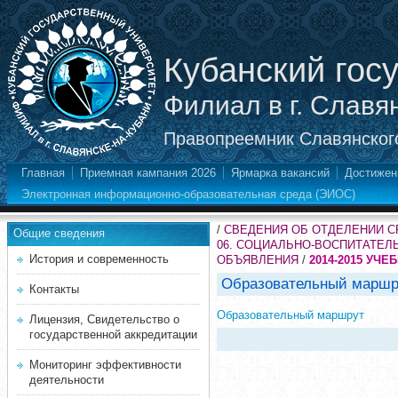
Кубанский гос
Филиал в г. Славя
Правопреемник Славянского
Главная
Приемная кампания 2026
Ярмарка вакансий
Достижен
Электронная информационно-образовательная среда (ЭИОС)
/
СВЕДЕНИЯ ОБ ОТДЕЛЕНИИ 
Общие сведения
06. СОЦИАЛЬНО-ВОСПИТАТЕЛ
История и современность
ОБЪЯВЛЕНИЯ
/
2014-2015 УЧЕ
Образовательный маршр
Контакты
Образовательный маршрут
Лицензия, Свидетельство о
государственной аккредитации
Мониторинг эффективности
деятельности