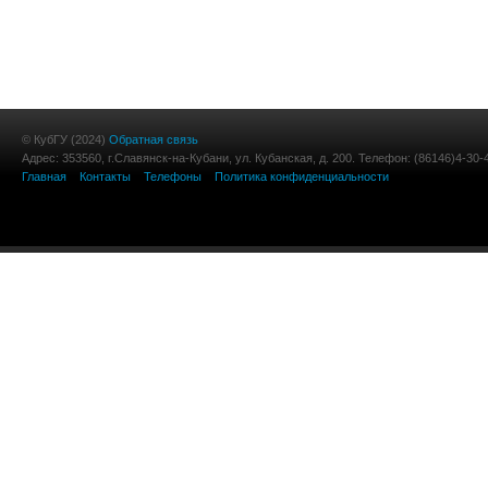
© КубГУ (2024)
Обратная связь
Адрес: 353560, г.Славянск-на-Кубани, ул. Кубанская, д. 200. Телефон: (86146)4-30-
Главная
Контакты
Телефоны
Политика конфиденциальности