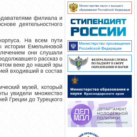
одавателями филиала и
снове деятельностного
корпуса. На всем пути
ы истории Емельяновой
влечением они слушали
продолжавшего рассказ о
пятом веке до нашей эры
ией входивший в состав
ический музей, который
нты увидели множество
ней Греции до Турецкого