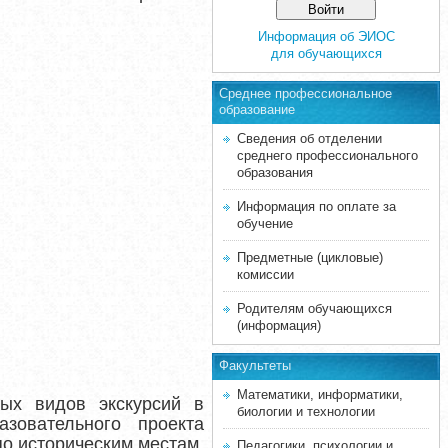
Информация об ЭИОС
для обучающихся
Среднее професcиональное
образование
Сведения об отделении
среднего профессионального
образования
Информация по оплате за
обучение
Предметные (цикловые)
комиссии
Родителям обучающихся
(информация)
Факультеты
Математики, информатики,
ых видов экскурсий в
биологии и технологии
зовательного проекта
по историческим местам,
Педагогики, психологии и