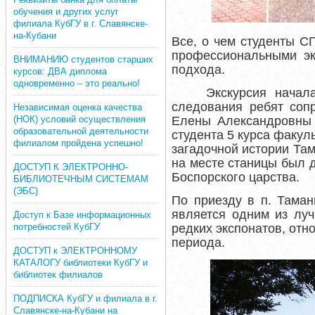
обучения и других услуг
филиала КубГУ в г. Славянске-
на-Кубани
Все, о чем студенты 
профессиональными эк
ВНИМАНИЮ студентов старших
подхода.
курсов: ДВА диплома
одновременно – это реально!
Экскурсия начал
следования ребят соп
Независимая оценка качества
(НОК) условий осуществления
Елены Александровны 
образовательной деятельности
студента 5 курса факул
филиалом пройдена успешно!
загадочной истории Там
на месте станицы был 
ДОСТУП К ЭЛЕКТРОННО-
Боспорского царства.
БИБЛИОТЕЧНЫМ СИСТЕМАМ
(ЭБС)
По приезду в п. Таман
является одним из лу
Доступ к Базе информационных
потребностей КубГУ
редких экспонатов, отн
периода.
ДОСТУП к ЭЛЕКТРОННОМУ
КАТАЛОГУ библиотеки КубГУ и
библиотек филиалов
ПОДПИСКА КубГУ и филиала в г.
Славянске-на-Кубани на