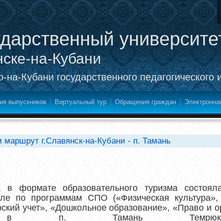
ударственный университе
нске-на-Кубани
-на-Кубани государственного педагогического 
ия выпускников
Виртуальный тур
Обращения граждан
Электронна
маршрут г.Славянск-на-Кубани - п. Тамань
а в формате образовательного туризма состояла
е по программам СПО («Физическая культура»,
рский учет», «Дошкольное образование», «Право и о
я») в п. Тамань Темрюкск