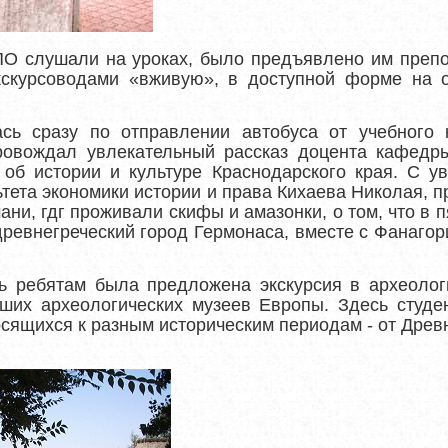
СПО слушали на уроках, было предъявлено им преп
скурсоводами «вживую», в доступной форме на о
ась сразу по отправлении автобуса от учебного 
ровождал увлекательный рассказ доцента кафедр
об истории и культуре Краснодарского края. С у
ьтета экономики истории и права Кихаева Николая, 
ани, гдг проживали скифы и амазонки, о том, что в 
древнегреческий город Гермонаса, вместе с Фанагор
ь ребятам была предложена экскурсия в археолог
чших археологических музеев Европы. Здесь студе
осящихся к разным историческим периодам - от Древ