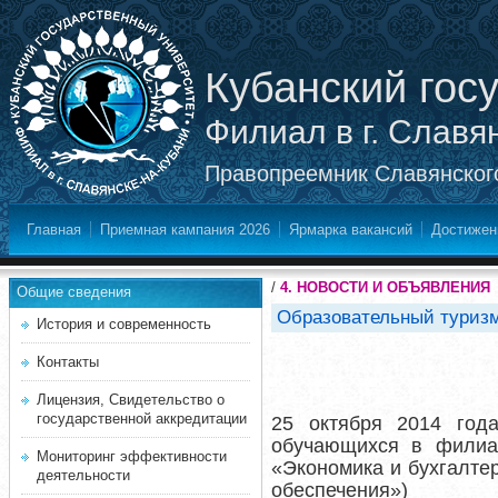
Кубанский гос
Филиал в г. Славя
Правопреемник Славянского
Главная
Приемная кампания 2026
Ярмарка вакансий
Достижен
/
4. НОВОСТИ И ОБЪЯВЛЕНИЯ
Общие сведения
Образовательный туризм 
История и современность
Контакты
Лицензия, Свидетельство о
государственной аккредитации
25
октября 2014 год
обучающихся в филиал
Мониторинг эффективности
«Экономика и бухгалте
деятельности
обеспечени