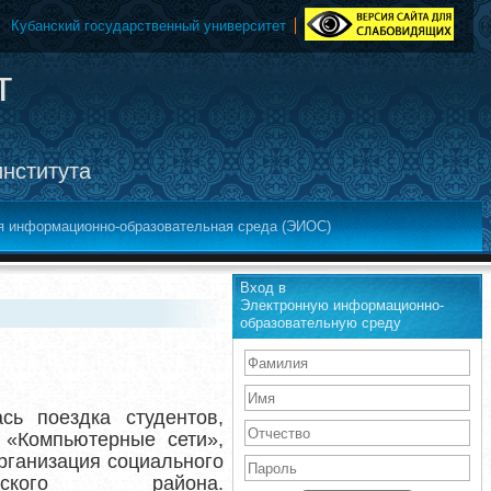
Кубанский государственный университет
т
института
я информационно-образовательная среда (ЭИОС)
Вход в
Электронную информационно-
образовательную среду
сь поездка студентов,
 «Компьютерные сети»,
рганизация социального
ого района.