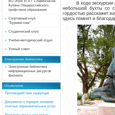
ВО «КубГУ» в г. Славянске-на-
В ходе экскурсии
Кубани Общероссийского
небольшой бухты со с
профсоюза образования
гордостью расскажет ва
здесь помнят и благода
Спортивный клуб
"Буревестник"
Студенческий клуб
Учебно-методический отдел
Ученый совет
Электронная библиотека
Электронная библиотека
информационных ресурсов
филиала
Объявления
Противодействие коррупции
Документы о порядке оказания
платных образовательных услуг
Реквизиты банка для оплаты