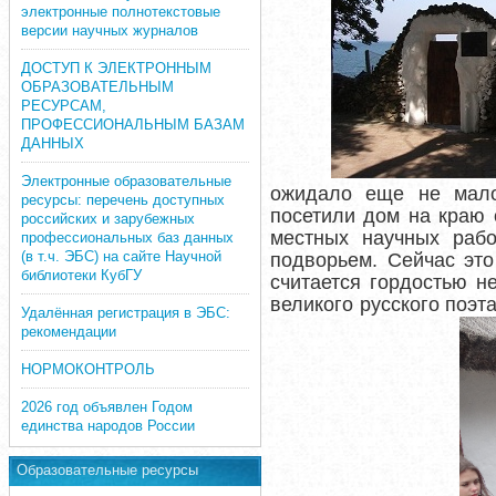
электронные полнотекстовые
версии научных журналов
ДОСТУП К ЭЛЕКТРОННЫМ
ОБРАЗОВАТЕЛЬНЫМ
РЕСУРСАМ,
ПРОФЕССИОНАЛЬНЫМ БАЗАМ
ДАННЫХ
Электронные образовательные
ожидало еще не мало 
ресурсы: перечень доступных
посетили дом на краю 
российских и зарубежных
местных научных рабо
профессиональных баз данных
(в т.ч. ЭБС) на сайте Научной
подворьем. Сейчас это
библиотеки КубГУ
считается гордостью н
великого русского поэт
Удалённая регистрация в ЭБС:
рекомендации
НОРМОКОНТРОЛЬ
2026 год объявлен Годом
единства народов России
Образовательные ресурсы