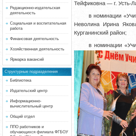
Тейфиковна — г. Усть-Л
Редакционно-издательская
деятельность
в номинации «
Учи
Социальная и воспитательная
Неволина Ирина Яков
работа
Курганинский район;
Финансовая деятельность
в номинации «Учи
Хозяйственная деятельность
Ярмарка вакансий
Структурные подразделения
Библиотека
Издательский центр
Информационно-
вычислительный центр
Общий отдел
ППО работников и
обучающихся филиала ФГБОУ