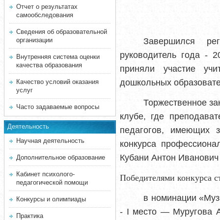
Отчет о результатах
самообследования
Сведения об образовательной
организации
Завершился ре
руководитель года - 
Внутренняя система оценки
качества образования
приняли участие учи
дошкольных образовате
Качество условий оказания
услуг
Торжественное зак
Часто задаваемые вопросы
клубе, где преподава
Деятельность
педагогов, имеющих з
Научная деятельность
конкурса профессиона
Кубани Антон Иванович
Дополнительное образование
Кабинет психолого-
Победителями конкурса с
педагогической помощи
в
номинации
«Муз
Конкурсы и олимпиады
-
I
место — Муругова 
Практика