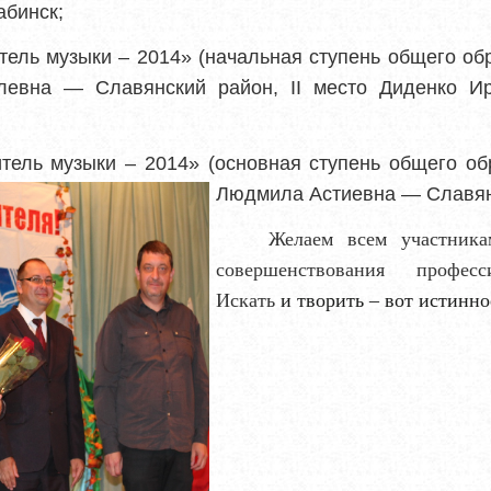
абинск;
тель музыки – 2014» (начальная ступень общего обр
левна — Славянский район,
II
место Диденко И
тель музыки – 2014» (основная ступень общего о
Людмила Астиевна — Славян
Желаем всем участника
совершенствования професс
Искать
и творить – вот истинно