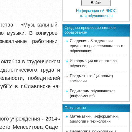
Информация об ЭИОС
для обучающихся
терства
«Музыкальный
Среднее професcиональное
ю музыки. В конкурсе
образование
зыкальные работники
Сведения об отделении
среднего профессионального
образования
 октября в студенческом
Информация по оплате за
обучение
дагогического труда и
Предметные (цикловые)
ельности, победителей
комиссии
бГУ в г.Славянске-на-
Родителям обучающихся
(информация)
Факультеты
Математики, информатики,
ого учреждения - 2014»
биологии и технологии
есто Менсеитова Садет
Педагогики, психологии и