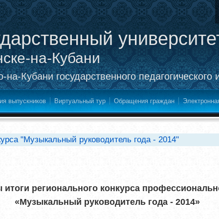
ударственный университе
нске-на-Кубани
-на-Кубани государственного педагогического 
ия выпускников
Виртуальный тур
Обращения граждан
Электронна
курса "Музыкальный руководитель года - 2014"
 итоги регионального конкурса профессиональн
«Музыкальный руководитель года - 2014»