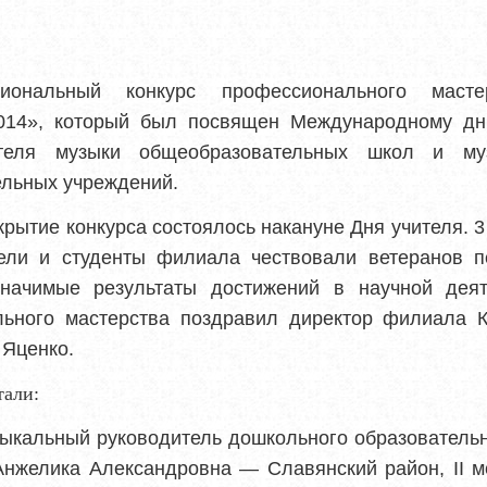
гиональный конкурс профессионального мас
2014», который был
посвящен Международному дн
теля музыки общеобразовательных школ и му
льных учреждений.
рытие конкурса состоялось накануне Дня учителя. 3
тели и студенты филиала чествовали ветеранов пе
начимые результаты достижений в научной деят
льного мастерства поздравил директор филиала Ку
 Яценко.
тали:
ыкальный руководитель дошкольного образовательн
Анжелика Александровна — Славянский район,
II
м