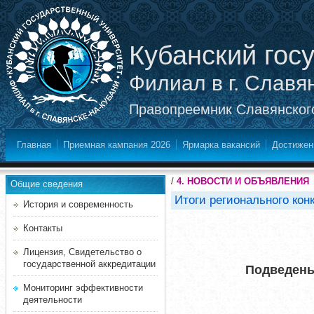
Кубанский гос
Филиал в г. Славя
Правопреемник Славянского
Главная
Приемная кампания 2026
Ярмарка вакансий
Достижен
/
4. НОВОСТИ И ОБЪЯВЛЕНИЯ
Общие сведения
Итоги регионального кон
История и современность
Контакты
Лицензия, Свидетельство о
государственной аккредитации
Подведены
Мониторинг эффективности
деятельности