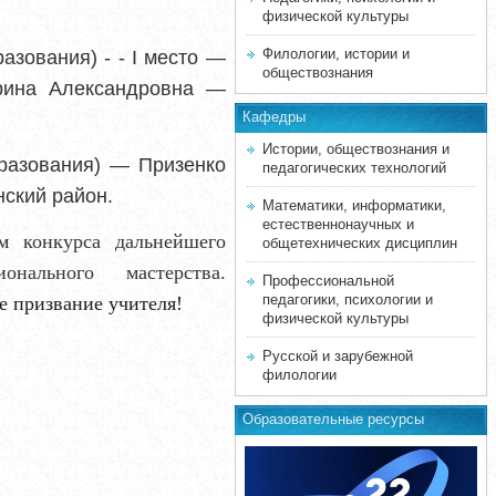
физической культуры
Филологии, истории и
азования) - -
I
место —
обществознания
рина Александровна —
Кафедры
Истории, обществознания и
бразования) — Призенко
педагогических технологий
ский район.
Математики, информатики,
естественнонаучных и
м конкурса дальнейшего
общетехнических дисциплин
ионального мастерства.
Профессиональной
педагогики, психологии и
е призвание учителя!
физической культуры
Русской и зарубежной
филологии
Образовательные ресурсы